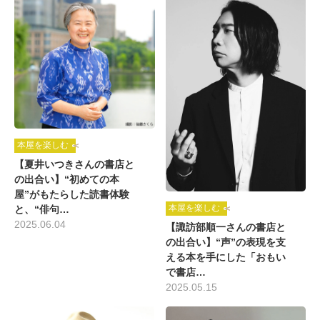
本屋を楽しむ
【夏井いつきさんの書店と
の出合い】“初めての本
屋”がもたらした読書体験
本屋を楽しむ
と、“俳句…
2025.06.04
【諏訪部順一さんの書店と
の出合い】“声”の表現を支
える本を手にした「おもい
で書店…
2025.05.15