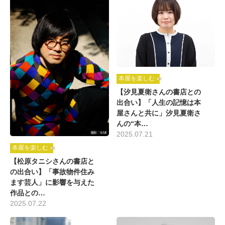
本屋を楽しむ
【汐見夏衛さんの書店との
出合い】「人生の記憶は本
屋さんと共に」汐見夏衛さ
んの“本…
2025.07.21
本屋を楽しむ
【松原タニシさんの書店と
の出合い】「事故物件住み
ます芸人」に影響を与えた
作品との…
2025.07.22