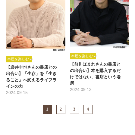
本屋を楽しむ
本屋を楽しむ
【前川ほまれさんの書店と
【岩井圭也さんの書店との
の出合い】本を購入するだ
出合い】「生存」を「生き
けではない、書店という場
ること」へ変えるライフラ
所
インの力
2024.09.13
2024.09.15
1
2
3
4