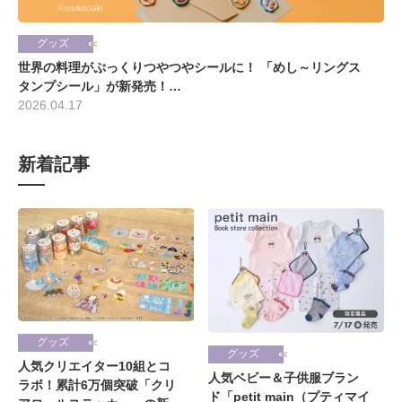
グッズ
世界の料理がぷっくりつやつやシールに！ 「めし～リングス
タンプシール」が新発売！…
2026.04.17
新着記事
グッズ
グッズ
人気クリエイター10組とコ
人気ベビー＆子供服ブラン
ラボ！累計6万個突破「クリ
ド「petit main（プティマイ