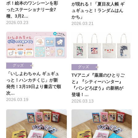
ボ！絵本のワンシーンを彩
が現れる！「夏目友人帳 ギ
ったステーショナリー全7
ュギュっと！ランダムはん
種、3月2…
かち」
2026.03.23
2026.03.21
グッズ
グッズ
「いしよわちゃん ギュギュ
TVアニメ『薬屋のひとりご
っと！ハンカチくじ」が新
と』『シティーハンター』
発売！3月19日より書店で順
『パンどろぼう』の新柄が
次…
登場！…
2026.03.19
2026.03.13