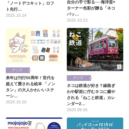
自分の手で彩る──海洋堂×
「ノートデコキット」ロフ
ターナー色彩が贈る「ネコ
ト先行…
バッ…
2025.10.24
2025.10.23
グッズ
来年は刊行50周年！世代を
グッズ
超えて愛される絵本 「ノン
ネコは鉄道が好き？線路ぎ
タン」の大人かわいいステ
わや駅前に佇むネコに癒や
ーシ…
される「ねこと鉄道」カレ
2025.10.20
ンダー2…
2025.09.26