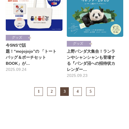
グッズ
グッズ
今SNSで話
題！“mojojojo”の 「トート
上野パンダ大集合！ランラ
バッグ＆ポーチセット
ンやシャンシャンも登場す
BOOK」が…
る『パンダ沼への招待状カ
2025.09.24
レンダー…
2025.09.23
1
2
3
4
5