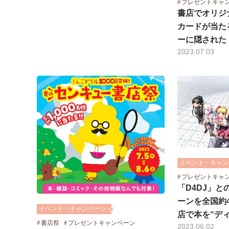
プレゼントキャ
書店でオリジ
カードが当た
ーに隠された
2023.07.03
イベント・キャン
プレゼントキャ
「D4DJ」
ーンを全国約
イベント・キャンペーン
店で本を“デ
書店祭
プレゼントキャンペーン
2023.06.02