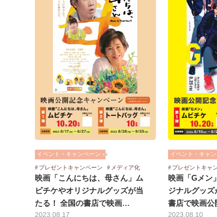
イベント・キャンペーン
イベント・キャン
プレゼントキャンペーン
メディア化
プレゼントキャ
映画「こんにちは、母さん」ム
映画「Gメン
ビチケやオリジナルグッズが当
ジナルグッズ
たる！ 全国の書店で映画…
書店で映画公
2023.08.17
2023.08.10