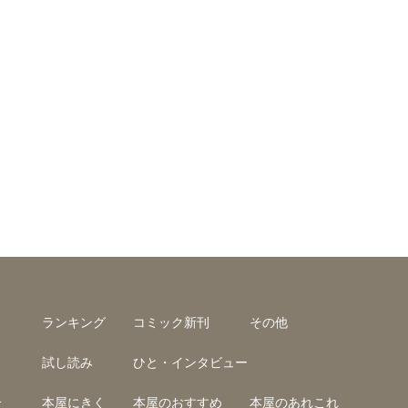
ランキング
コミック新刊
その他
試し読み
ひと・インタビュー
介
本屋にきく
本屋のおすすめ
本屋のあれこれ