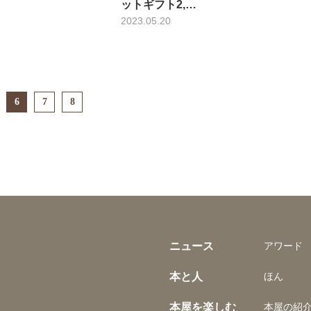
ットギフト2,…
2023.05.20
6
7
8
ニュース
アワード
本と人
ほん
本屋を楽しむ
本屋の紹