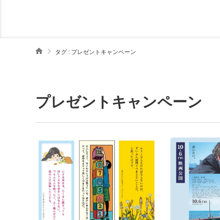
タグ : プレゼントキャンペーン
プレゼントキャンペーン