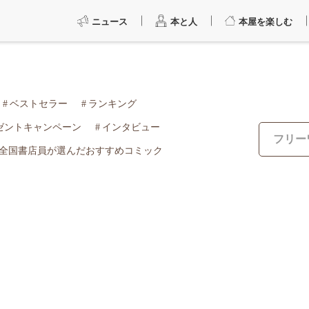
ニュース
本と人
本屋を楽しむ
ベストセラー
ランキング
ゼントキャンペーン
インタビュー
全国書店員が選んだおすすめコミック