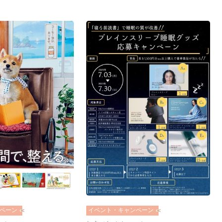
ペーン
イベント・キャンペーン