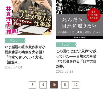
本と人
本と人
いま話題の直木賞作家が小
この国にはまだ“風葬”が残
説家稼業の裏側を大公開！
っていた――自然の力を借
『作家で食っていく方法』
りて死者を葬る『日本の自
【総合4…
然葬』
2026.04.04
2026.03.29
8
9
10
11
12