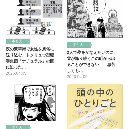
本と人
本と人
夜の繁華街で女性を風俗に
2人で夢をかなえたいのに、
送り込む、トクリュウ型犯
雪が降り続くこの町から出
罪集団「ナチュラル」の闇
ることができない――息苦
に迫った…
しくも…
2026.04.09
2026.04.09
本と人