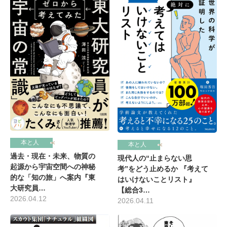
本と人
本と人
過去・現在・未来、物質の
現代人の“止まらない思
起源から宇宙空間への神秘
考”をどう止めるか 『考えて
的な「知の旅」へ案内『東
はいけないことリスト』
大研究員…
【総合3…
2026.04.12
2026.04.11