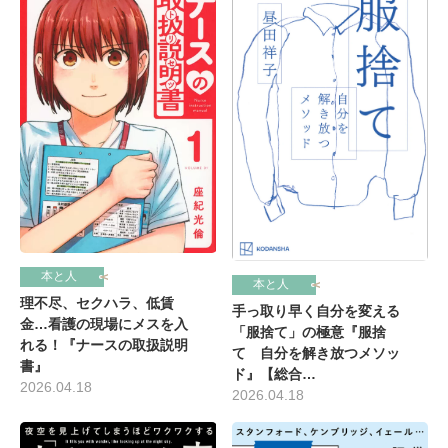
本と人
本と人
理不尽、セクハラ、低賃
手っ取り早く自分を変える
金…看護の現場にメスを入
「服捨て」の極意『服捨
れる！『ナースの取扱説明
て 自分を解き放つメソッ
書』
ド』【総合…
2026.04.18
2026.04.18