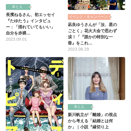
本と人
長濱ねるさん、初エッセイ
イベント・キャンペーン
『たゆたう』インタビュ
凪良ゆうさんが「汝、星の
ー：「揺れていてもいい」
ごとく」花火大会で思わず
自分を赤裸…
涙！「『誰かの特別な一
2023.09.01
冊』をこれ…
2023.08.29
本と人
新川帆立が「離婚」の視点
から考える「結婚とは何
か」｜小説『縁切り上