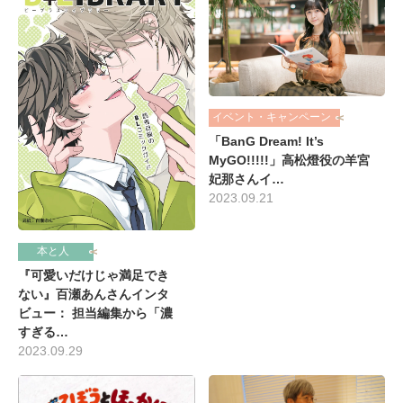
イベント・キャンペーン
「BanG Dream! It’s
MyGO!!!!!」高松燈役の羊宮
妃那さんイ…
2023.09.21
本と人
『可愛いだけじゃ満足でき
ない』百瀬あんさんインタ
ビュー： 担当編集から「濃
すぎる…
2023.09.29