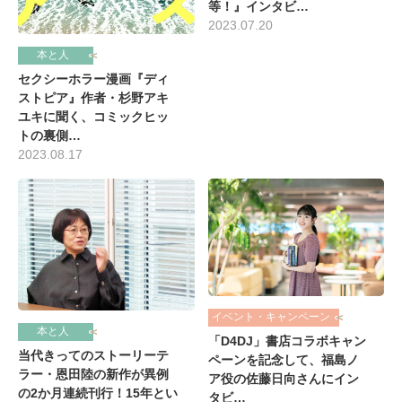
等！』インタビ…
2023.07.20
本と人
セクシーホラー漫画『ディ
ストピア』作者・杉野アキ
ユキに聞く、コミックヒッ
トの裏側…
2023.08.17
イベント・キャンペーン
本と人
「D4DJ」書店コラボキャン
当代きってのストーリーテ
ペーンを記念して、福島ノ
ラー・恩田陸の新作が異例
ア役の佐藤日向さんにイン
の2か月連続刊行！15年とい
タビ…