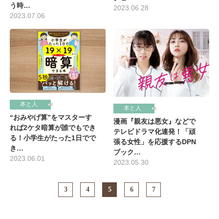
う時…
2023.06.28
2023.07.06
本と人
本と人
“おみやげ算”をマスターす
漫画『親友は悪女』などで
れば2ケタ暗算が誰でもでき
テレビドラマ化連発！「頑
る！小学生がたった1日でで
張る女性」を応援するDPN
き…
ブック…
2023.06.01
2023.05.30
3
4
5
6
7