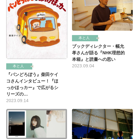
本と人
ブックディレクター・幅允
孝さんが語る『NHK理想的
本箱』と読書への思い
2023.09.04
本と人
『パンどろぼう』柴田ケイ
コさんインタビュー！『ほ
っかほっカー』で広がるシ
リーズの…
2023.09.14