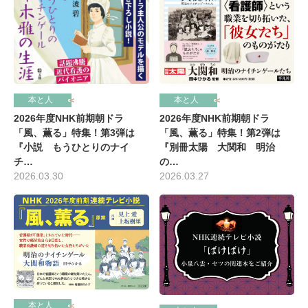
本と人
本と人
2026年度NHK前期朝ドラ
2026年度NHK前期朝ドラ
「風、薫る」特集！第3弾は
「風、薫る」特集！第2弾は
『小説 もうひとりのナイ
『別冊太陽 大関和 明治
チ…
の…
2026.03.30
2026.03.27
本と人