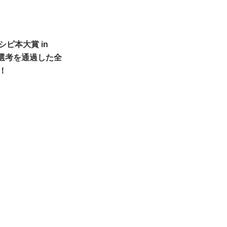
シピ本大賞 in
次選考を通過した全
！