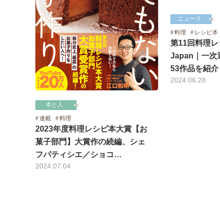
ニュース
料理
レシピ本
第11回料理レ
Japan｜一
53作品を紹介
2024.06.28
本と人
連載
料理
2023年度料理レシピ本大賞【お
菓子部門】大賞作の続編、シェ
フパティシエ／ショコ…
2024.07.04