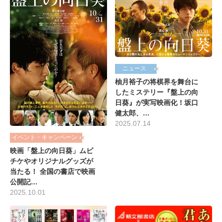
ニュース
柚月裕子の将棋界を舞台に
したミステリー『盤上の向
日葵』が実写映画化！坂口
健太郎、…
2025.07.14
イベント・キャンペーン
映画「盤上の向日葵」ムビ
チケやオリジナルグッズが
当たる！ 全国の書店で映画
公開記…
2025.10.01