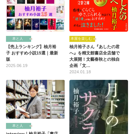
本屋を楽しむ
本と人
柚月裕子さん『あしたの君
【売上ランキング】柚月裕
へ』を精文館書店全店舗で
子 おすすめ小説15選｜最新
大展開！文藝春秋との独自
版
企画「文…
2025.06.19
2024.01.18
本と人
interview｜柚月裕子「書店