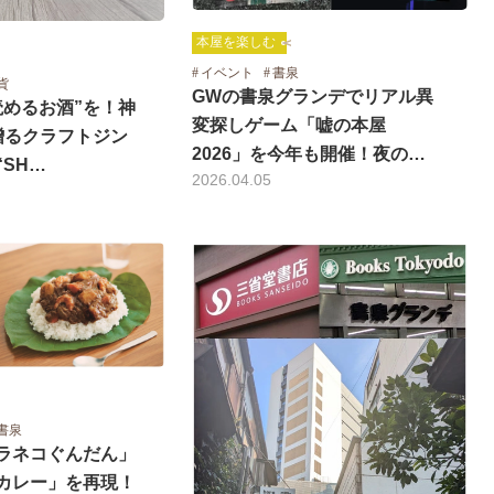
本屋を楽しむ
イベント
書泉
貨
GWの書泉グランデでリアル異
読めるお酒”を！神
変探しゲーム「嘘の本屋
贈るクラフトジン
2026」を今年も開催！夜の…
“SH…
2026.04.05
書泉
ラネコぐんだん」
カレー」を再現！