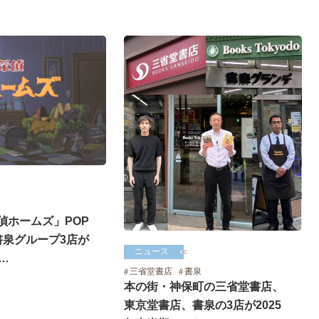
偵ホームズ」POP
を書泉グループ3店が
ニュース
…
三省堂書店
書泉
本の街・神保町の三省堂書店、
東京堂書店、書泉の3店が2025