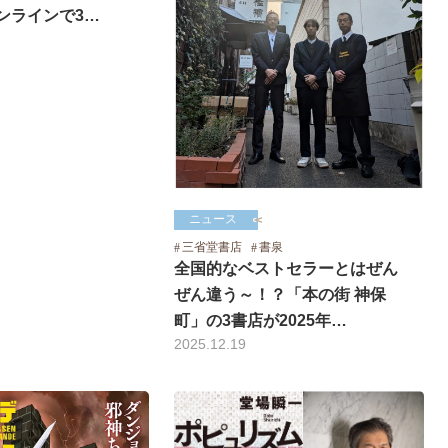
ンラインで3…
ニュース
三省堂書店
書泉
全国的なベストセラーとはぜん
ぜん違う～！？「本の街 神保
町」の3書店が2025年…
2025.12.19