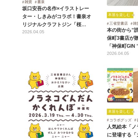
雑貨
書泉
坂口安吾の名作×イラストレー
本屋を楽しむ
ター・しきみがコラボ！書泉オ
三省堂書店
雑
リジナルクラフトジン「桜…
本の街から“
2026.04.05
保町3書店が
「神保町GIN 
2026.04.05
本屋を楽しむ
コラボグッズ
人気絵本「ノ
に登場する「