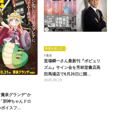
本屋を楽しむ
書泉
堂場瞬一さん最新刊『ポピュリ
ズム』サイン会を芳林堂書店高
田馬場店で6月26日に開…
2025.06.19
“魔泉グランデ”か
「邪神ちゃんドロ
×ボイスフ…