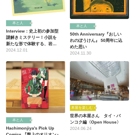
本と人
本と人
Interview：史上初の参加型
50th Anniversary『おしい
謎解きミステリー！小説を
れのぼうけん』 50周年に込
新たな形で体験する、岩…
めた思い
2024.12.01
2024.11.30
本屋を楽しむ
世界の本屋さん タイ・バ
本と人
ンコク編〈Open House〉
Hachimonjiya's Pick Up
2024.06.24
Comics 『盤上のオリオン』