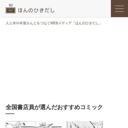
人と本や本屋さんとをつなぐWEBメディア「ほんのひきだし」
全国書店員が選んだおすすめコミック