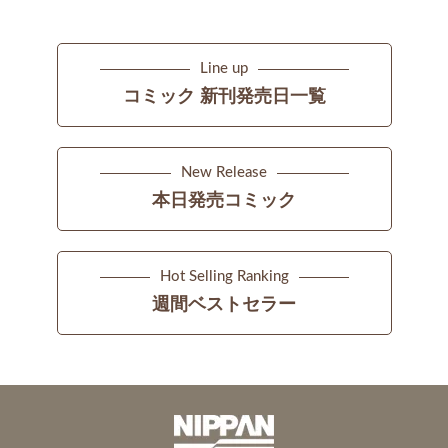
Line up
コミック 新刊発売日一覧
New Release
本日発売コミック
Hot Selling Ranking
週間ベストセラー