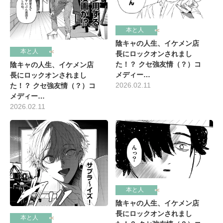
本と人
陰キャの人生、イケメン店
本と人
長にロックオンされまし
た！？ クセ強友情（？）コ
陰キャの人生、イケメン店
メディー…
長にロックオンされまし
2026.02.11
た！？ クセ強友情（？）コ
メディー…
2026.02.11
本と人
陰キャの人生、イケメン店
長にロックオンされまし
本と人