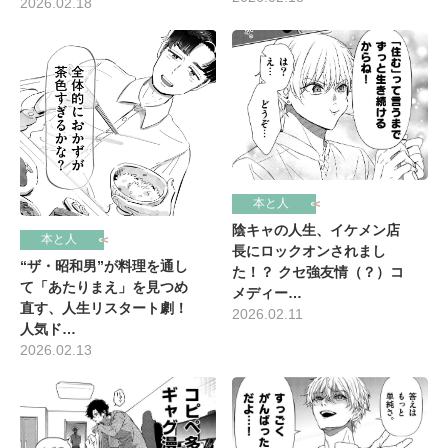
2026.02.18
本と人
陰キャの人生、イケメン店
本と人
長にロックオンされまし
“ザ・昭和男”が料理を通し
た！？ クセ強友情（？）コ
て「あたりまえ」を見つめ
メディー…
直す、人生リスタート劇！
2026.02.11
人気ド…
2026.02.13