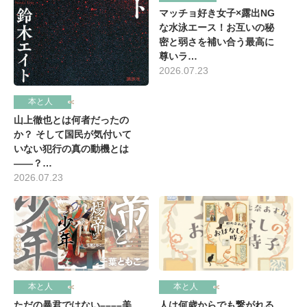
マッチョ好き女子×露出NG
な水泳エース！お互いの秘
密と弱さを補い合う最高に
尊いラ…
2026.07.23
本と人
山上徹也とは何者だったの
か？ そして国民が気付いて
いない犯行の真の動機とは
――？…
2026.07.23
本と人
本と人
ただの暴君ではない––––美
人は何歳からでも繋がれる