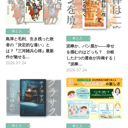
本と人
本と人
島津と毛利、生き残った敗
者の「決定的な違い」と
泥棒か、パン屋か――幸せ
は？『三河雑兵心得』最新
を掴むのはどっち？ 分岐
作が魅せる…
した2つの運命が共鳴する｜
2026.07.24
『泥棒…
2026.07.24
本と人
本と人