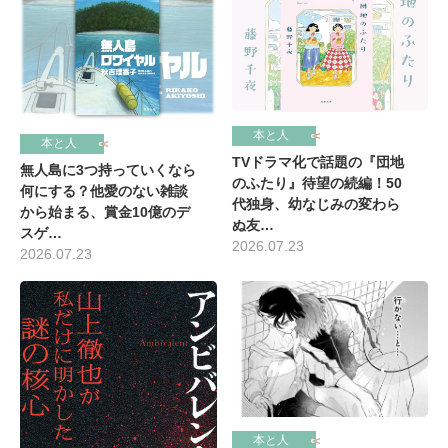
本と人
本と人
TVドラマ化で話題の『団地
無人島に3つ持っていくなら
のふたり』待望の続編！50
何にする？他愛のない雑談
代独身、幼なじみの変わら
から始まる、賞金10億のデ
ぬ友…
スゲ…
2026.07.23
2026.07.23
本と人