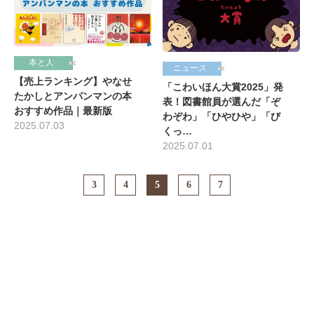
本と人
ニュース
【売上ランキング】やなせ
「こわいほん大賞2025」発
たかしとアンパンマンの本
表！図書館員が選んだ「ぞ
おすすめ作品｜最新版
わぞわ」「ひやひや」「び
2025.07.03
くっ…
2025.07.01
3
4
5
6
7