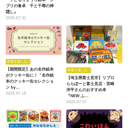
ブリの食卓 千と千尋の神
隠し』
2025.07.31
本屋を楽しむ
【期間限定】あの名作絵本
本屋を楽しむ
がクッキー缶に！「名作絵
【埼玉県富士見市】リブロ
本のクッキー缶セレクショ
ららぽーと富士見店・宮崎
ン by…
洋平さんのおすすめ本
2025.07.18
『NEW ふ…
2025.07.07