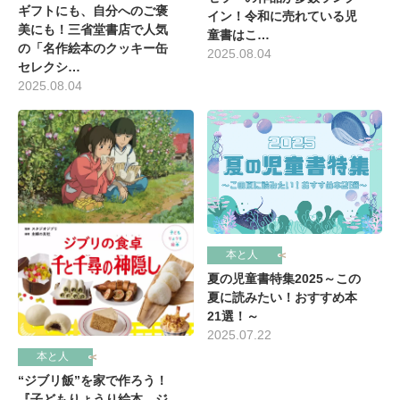
ギフトにも、自分へのご褒
イン！令和に売れている児
美にも！三省堂書店で人気
童書はこ…
の「名作絵本のクッキー缶
2025.08.04
セレクシ…
2025.08.04
本と人
夏の児童書特集2025～この
夏に読みたい！おすすめ本
21選！～
2025.07.22
本と人
“ジブリ飯”を家で作ろう！
『子どもりょうり絵本 ジ