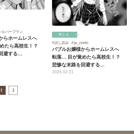
シルバープラン
本と人
からホームレスへ
試し読み
ja_comic
覚めたら高校生！？
バブルお嬢様からホームレスへ
回避する…
転落… 目が覚めたら高校生！？
悲惨な末路を回避する…
2026.02.21
1
2