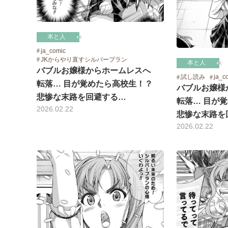
本と人
ja_comic
JKからやり直すシルバープラン
本と人
バブルお嬢様からホームレスへ
試し読み
ja_c
転落… 目が覚めたら高校生！？
バブルお嬢様
悲惨な末路を回避する…
転落… 目が
2026.02.22
悲惨な末路を
2026.02.22