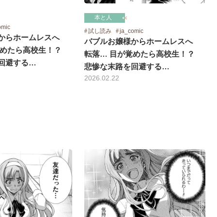
本と人
omic
試し読み
ja_comic
からホームレスへ
バブルお嬢様からホームレスへ
覚めたら高校生！？
転落… 目が覚めたら高校生！？
回避する…
悲惨な末路を回避する…
2026.02.22