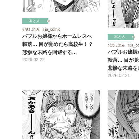
本と人
試し読み
ja_comic
バブルお嬢様からホームレスへ
本と人
転落… 目が覚めたら高校生！？
試し読み
ja_c
バブルお嬢様
悲惨な末路を回避する…
2026.02.22
転落… 目が
悲惨な末路を
2026.02.21