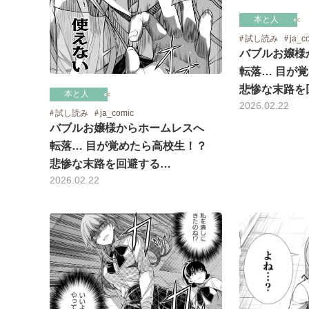
本と人
試し読み
ja_c
バブルお嬢様
転落… 目が
悲惨な末路を
本と人
2026.02.22
試し読み
ja_comic
バブルお嬢様からホームレスへ
転落… 目が覚めたら高校生！？
悲惨な末路を回避する…
2026.02.22