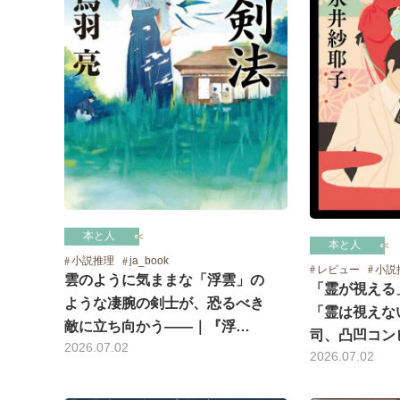
本と人
本と人
小説推理
ja_book
レビュー
小説
雲のように気ままな「浮雲」の
「霊が視える
ような凄腕の剣士が、恐るべき
「霊は視えな
敵に立ち向かう――｜『浮…
司、凸凹コン
2026.07.02
2026.07.02