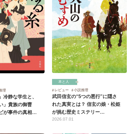
本と人
レビュー
小説推理
推理
武田信玄の“5つの悪行”に隠さ
」冷静な学生と、
れた真実とは？ 信玄の娘・松姫
い」貴族の御曹
が挑む歴史ミステリー…
ビが事件の真相…
2026.07.01