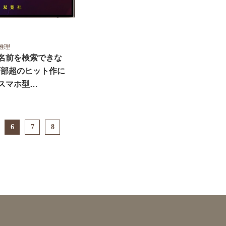
推理
名前を検索できな
万部超のヒット作に
スマホ型…
6
7
8