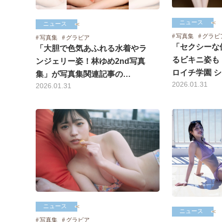
ニュース
ニュース
写真集
グラビ
写真集
グラビア
「セクシーな
「大胆で色気あふれる水着やラ
るビキニ姿も
ンジェリー姿！林ゆめ2nd写真
ロイチ学園 
集」が写真集関連記事の…
2026.01.31
2026.01.31
ニュース
ニュース
写真集
グラビア