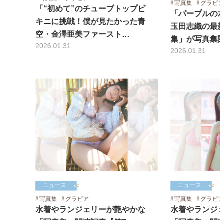
写真集
グラビ
「“初めて”のチューブトップビ
「パープルの
キニに挑戦！僕が見たかった青
玉田志織の最
空・金澤亜美ファースト…
集」が写真集
2026.01.31
2026.01.31
ニュース
ニュース
写真集
グラビア
写真集
グラビ
水着やランジェリーが艶やかな
水着やランジ