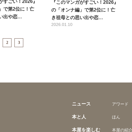
すごい！2026』
『このマンガがすごい！2026』
」で第2位に！亡
の「オンナ編」で第2位に！亡
い出や恋…
き祖母との思い出や恋…
2026.01.10
2
3
ニュース
アワード
本と人
ほん
本屋を楽しむ
本屋の紹