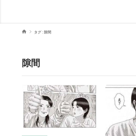
タグ : 隙間
隙間