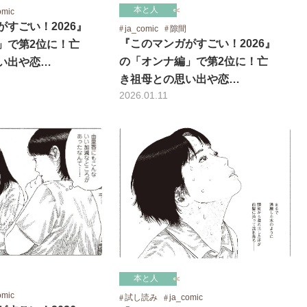
本と人
omic
すごい！2026』
ja_comic
隙間
『このマンガがすごい！2026』
」で第2位に！亡
の「オンナ編」で第2位に！亡
い出や恋…
き祖母との思い出や恋…
2026.01.11
本と人
omic
試し読み
ja_comic