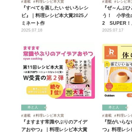
連載
料理レシピ本大賞
連載
レシピ本
『すべてを蒸したい せいろレシ
『ぜ～んぶひ
ピ』｜料理レシピ本大賞2025ノ
う！ 小学生
ミネート作
2 SUPER
2025.07.18
2025.07.17
本と人
本と人
連載
料理レシピ本大賞
連載
料理レシ
『ますます常識やぶりのアイデ
『型がいらな
アおやつ』｜料理レシピ本大賞
つ』料理レシピ