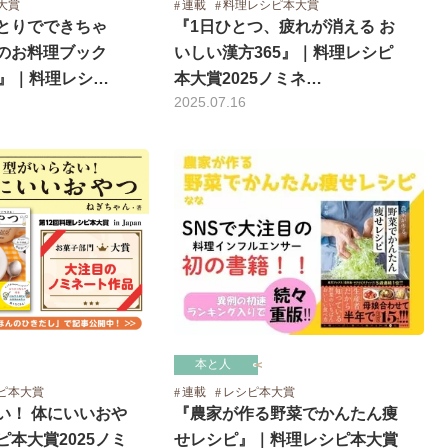
大賞
連載
料理レシピ本大賞
とりでできちゃ
『1日ひとつ、疲れが消える お
のお料理ブック
いしい漢方365』｜料理レシピ
！』｜料理レシ…
本大賞2025ノミネ…
2025.07.16
本と人
ピ本大賞
連載
レシピ本大賞
い！ 体にいいおや
『農家が作る野菜でかんたん痩
本大賞2025ノミ
せレシピ』｜料理レシピ本大賞