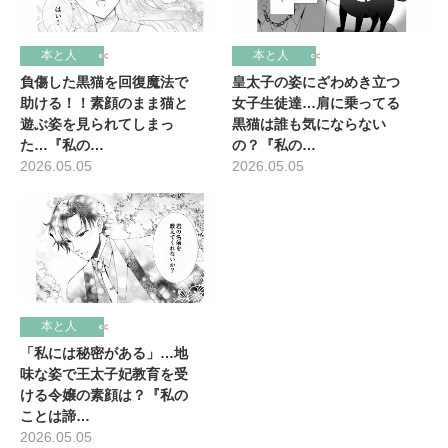
本と人
本と人
負傷した黒猫を回復魔法で
皇太子の姿にざわめき立つ
助ける！！素顔のまま猫と
女子生徒達…肩に乗ってる
遊ぶ姿を見られてしまっ
黒猫は誰も気にならない
た…『私の…
の？『私の…
2026.05.05
2026.05.05
本と人
「私には秘密がある」…地
味な姿で王太子妃教育を受
ける令嬢の素顔は？『私の
ことは諦…
2026.05.05