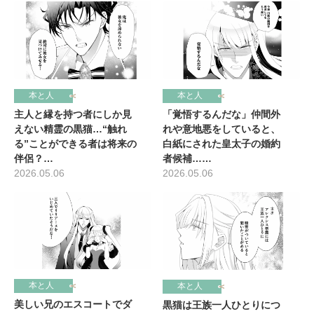
本と人
本と人
主人と縁を持つ者にしか見
「覚悟するんだな」仲間外
えない精霊の黒猫…“触れ
れや意地悪をしていると、
る”ことができる者は将来の
白紙にされた皇太子の婚約
伴侶？…
者候補……
2026.05.06
2026.05.06
本と人
本と人
美しい兄のエスコートでダ
黒猫は王族一人ひとりにつ