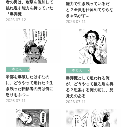
者の男は、攻撃を倍加して
能力で生き残っているだ
跳ね返す能力を持っていた
と？全員を仕留めてやらな
『爆弾魔…
きゃ気がす…
2026.07.12
2026.07.11
本と人
本と人
帝都を爆破したはずなの
爆弾魔として追われる俺
に、どうやって逃れた？生
が、どうやって後ろ盾を得
き残った転移者の男は俺に
る？思案する俺の前に、見
怒りをぶつ…
覚えのある…
2026.07.11
2026.07.11