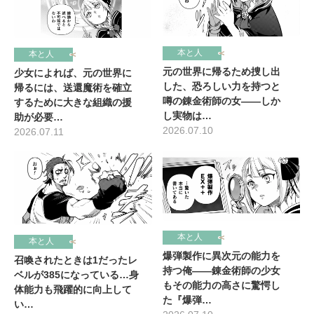
本と人
本と人
元の世界に帰るため捜し出
少女によれば、元の世界に
した、恐ろしい力を持つと
帰るには、送還魔術を確立
噂の錬金術師の女――しか
するために大きな組織の援
し実物は…
助が必要…
2026.07.10
2026.07.11
本と人
本と人
爆弾製作に異次元の能力を
召喚されたときは1だったレ
持つ俺――錬金術師の少女
ベルが385になっている…身
もその能力の高さに驚愕し
体能力も飛躍的に向上して
た『爆弾…
い…