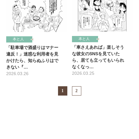
本と人
本と人
「車さえあれば」楽しそう
「駐車場で酒盛りはマナー
な彼女のSNSを見ていた
違反！」迷惑な利用者を見
ら、居ても立ってもいられ
かけたら、知らぬふりはで
なくなっ…
きない『…
2026.03.25
2026.03.26
1
2