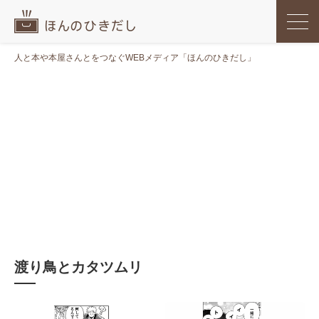
人と本や本屋さんとをつなぐWEBメディア「ほんのひきだし」
渡り鳥とカタツムリ