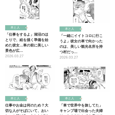
本と人
本と人
「仕事をするよ」湖沼のほ
「一緒にイイトコロに行こ
とりで、絵を描く準備を始
うよ」彼女の車で向かった
めた彼女…車の前に美しい
のは、美しい観光名所を持
景色が広…
つ村だっ…
2026.03.27
2026.03.27
本と人
本と人
仕事やお金は何のため？大
「車で世界中を旅してた」
切な人がそばにいて、おい
キャンプ場で出会った夫婦