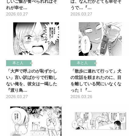
しいご飯が食べられればそ
は、なんだかとても幸せそ
れが幸せ…
うで…『…
2026.03.27
2026.03.27
本と人
本と人
「大声で呼ぶのが恥ずかし
「散歩に連れて行って」犬
い」言い訳ばかりで行動し
の世話を頼まれたのに、目
ない俺を、彼女は一喝した
を離している間にいなくな
『渡り鳥…
った！『…
2026.03.27
2026.03.26