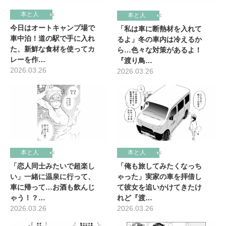
本と人
本と人
今日はオートキャンプ場で
「私は車に断熱材を入れて
車中泊！道の駅で手に入れ
るよ」冬の車内は冷えるか
た、新鮮な食材を使ってカ
ら…色々な対策があるよ！
レーを作…
『渡り鳥…
2026.03.26
2026.03.26
本と人
本と人
「恋人同士みたいで超楽し
「俺も旅してみたくなっち
い」一緒に温泉に行って、
ゃった」実家の車を拝借し
車に帰って…お酒も飲んじ
て彼女を追いかけてきたけ
ゃう！？…
れど『渡…
2026.03.26
2026.03.26