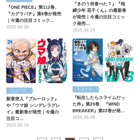
『きのう何食べた？』『地
『ONE PIECE』第112巻、
縛少年 花子くん』の最新巻
『カグラバチ』第8巻が発売
が発売｜今週の注目コミッ
｜今週の注目コミック…
ク発売…
2025.06.30
2025.06.23
ニュース
ニュース
『転生したらスライムだっ
新章突入『ブルーロック』
た件』第29巻、『WIND
や『ウマ娘 シンデレラグレ
BREAKER』第22巻が発…
イ』最新巻が発売｜今週の
2025.06.09
注目コ…
2025.06.16