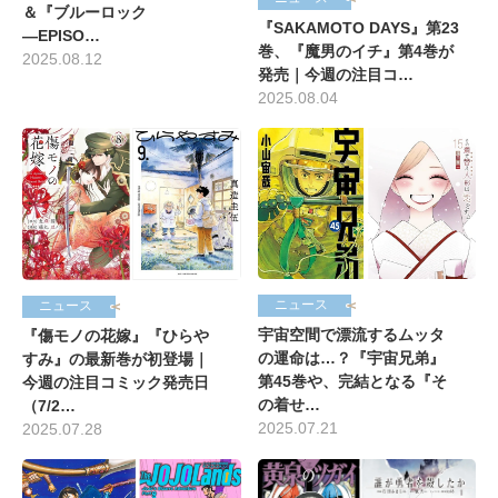
＆『ブルーロック
『SAKAMOTO DAYS』第23
―EPISO…
巻、『魔男のイチ』第4巻が
2025.08.12
発売｜今週の注目コ…
2025.08.04
ニュース
ニュース
宇宙空間で漂流するムッタ
『傷モノの花嫁』『ひらや
の運命は…？『宇宙兄弟』
すみ』の最新巻が初登場｜
第45巻や、完結となる『そ
今週の注目コミック発売日
の着せ…
（7/2…
2025.07.21
2025.07.28