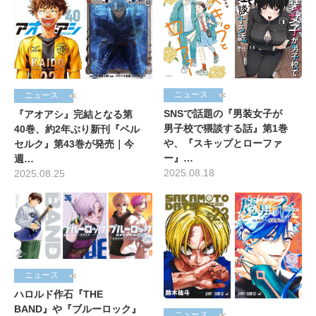
ニュース
ニュース
SNSで話題の『男装女子が
『アオアシ』完結となる第
男子校で猥談する話』第1巻
40巻、約2年ぶり新刊『ベル
や、『スキップとローファ
セルク』第43巻が発売｜今
ー』…
週…
2025.08.18
2025.08.25
ニュース
ハロルド作石『THE
BAND』や『ブルーロック』
ニュース