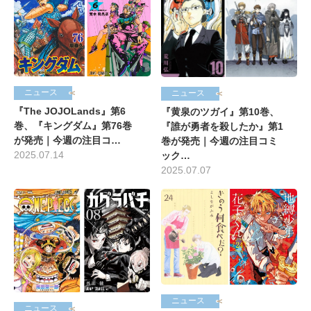
ニュース
ニュース
『The JOJOLands』第6
『黄泉のツガイ』第10巻、
巻、『キングダム』第76巻
『誰が勇者を殺したか』第1
が発売｜今週の注目コ…
巻が発売｜今週の注目コミ
2025.07.14
ック…
2025.07.07
ニュース
ニュース