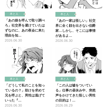
本と人
本と人
「あの娘を呼んで取り調べ
「あの一家は怪しい」社交
ろ」社交界を避けていたは
界に全く顔を出さない伯爵
ずなのに、あの夜会に来た
家…しかし、そこには事情
理由を知…
があるよ…
2026.06.30
2026.06.30
本と人
本と人
「この人は嘘をついてい
「どうして私のことを知っ
る」仕事の昼休み中、突然
ているの？」助けを求めて
声をかけてきた怪しい男性
兄を呼ぶと、男性は逃げて
の目的は！…
いった『…
2026.06.29
2026.06.30