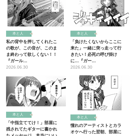
本と人
本と人
私の背中を押してくれたこ
「負けたくないからここに
の歌が、この音が、このま
来た」一緒に突っ走って行
ま終わって欲しくない！！
きたい！必死の呼び掛け
『ガール…
に…『ガー…
2026.06.30
2026.06.30
本と人
本と人
「中指立ててけ！」部屋に
憧れのアーティストとカラ
残されてたギターに書かれ
オケへ行った翌朝、部屋に
たメッセージ…本当にいい