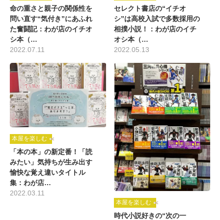
命の重さと親子の関係性を
セレクト書店の“イチオ
問い直す“気付き”にあふれ
シ”は高校入試で多数採用の
た奮闘記：わが店のイチオ
相撲小説！：わが店のイチ
シ本（…
オシ本（…
2022.07.11
2022.05.13
本屋を楽しむ
「本の本」の新定番！「読
みたい」気持ちが生み出す
愉快な覚え違いタイトル
集：わが店…
2022.03.11
本屋を楽しむ
時代小説好きの“次の一