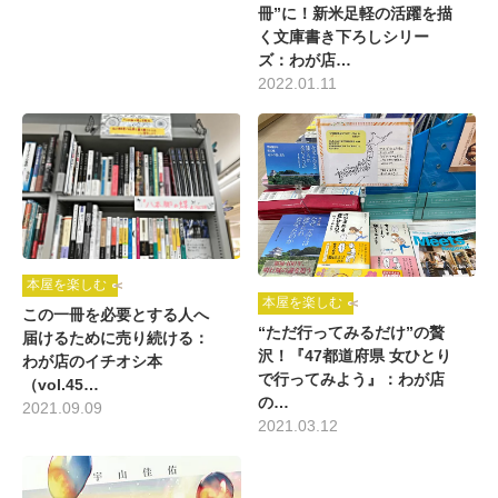
冊”に！新米足軽の活躍を描
く文庫書き下ろしシリー
ズ：わが店…
2022.01.11
本屋を楽しむ
本屋を楽しむ
この一冊を必要とする人へ
“ただ行ってみるだけ”の贅
届けるために売り続ける：
沢！『47都道府県 女ひとり
わが店のイチオシ本
で行ってみよう』：わが店
（vol.45…
の…
2021.09.09
2021.03.12