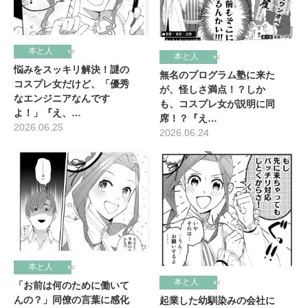
本と人
本と人
悩みをスッキリ解決！謎の
無名のプログラム塾に来た
コスプレ女だけど、「優秀
が、怪しさ満点！？しか
なエンジニアなんです
も、コスプレ女が説明に同
よ！」『え、…
席！？『え…
2026.06.25
2026.06.24
本と人
本と人
「お前は何のために働いて
んの？」同僚の言葉に感化
起業した幼馴染みの会社に