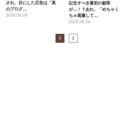
され、目にした広告は「真
記念すべき最初の顧客
のプログ…
が…！？あれ、「めちゃく
2026.06.24
ちゃ葛藤して…
2026.06.24
1
2