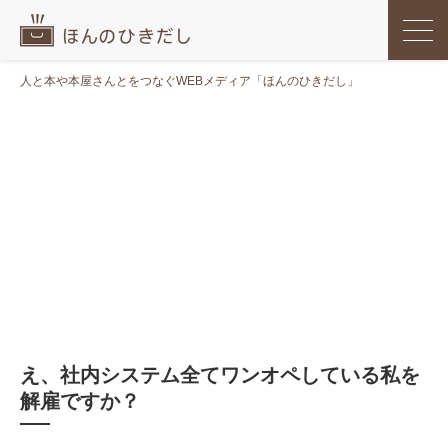
人と本や本屋さんとをつなぐWEBメディア「ほんのひきだし」
え、社内システム全てワンオペしている私を
解雇ですか？