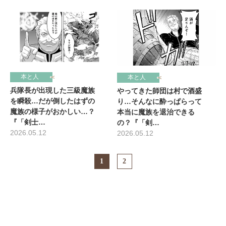
本と人
本と人
兵隊長が出現した三級魔族
やってきた師団は村で酒盛
を瞬殺…だが倒したはずの
り…そんなに酔っぱらって
魔族の様子がおかしい…？
本当に魔族を退治できる
『「剣士…
の？『「剣…
2026.05.12
2026.05.12
1
2