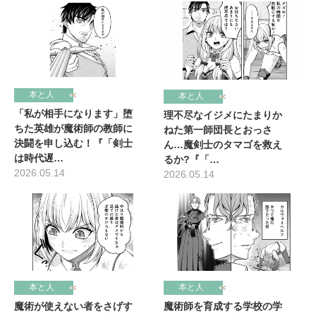
本と人
本と人
「私が相手になります」堕
理不尽なイジメにたまりか
ちた英雄が魔術師の教師に
ねた第一師団長とおっさ
決闘を申し込む！『「剣士
ん…魔剣士のタマゴを救え
は時代遅…
るか?『「…
2026.05.14
2026.05.14
本と人
本と人
魔術師を育成する学校の学
魔術が使えない者をさげす