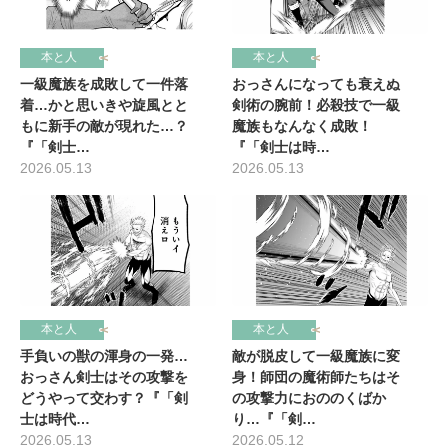
本と人
本と人
おっさんになっても衰えぬ
一級魔族を成敗して一件落
剣術の腕前！必殺技で一級
着…かと思いきや旋風とと
魔族もなんなく成敗！
もに新手の敵が現れた…？
『「剣士は時…
『「剣士…
2026.05.13
2026.05.13
本と人
本と人
敵が脱皮して一級魔族に変
手負いの獣の渾身の一発…
身！師団の魔術師たちはそ
おっさん剣士はその攻撃を
の攻撃力におののくばか
どうやって交わす？『「剣
り…『「剣…
士は時代…
2026.05.12
2026.05.13