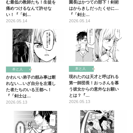
園長はかつての部下！剣術
む最低の教師たち！生徒を
はからきしだったくせに…
痛めつけるなんて許せな
『「剣士…
い！『「剣…
2026.05.14
2026.05.14
本と人
本と人
現れたのは天才と呼ばれる
かわいい弟子の頼み事は断
第一師団長！おっさんを慕
れない…いざ自分を左遷し
う彼女からの意外なお願い
た者たちのいる王都へ！
とは？『…
『「剣士は…
2026.05.13
2026.05.13