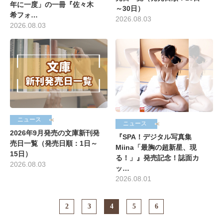
年に一度」の一冊『佐々木
～30日）
希フォ…
2026.08.03
2026.08.03
ニュース
ニュース
2026年9月発売の文庫新刊発
『SPA！デジタル写真集
売日一覧（発売日順：1日～
Miina「最胸の超新星、現
15日）
る！」』発売記念！誌面カ
2026.08.03
ッ…
2026.08.01
2
3
4
5
6