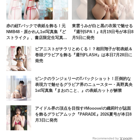
赤の紐Tバックで表紙を飾る！元
東雲うみが白と黒の衣装で魅せる
NMB48・原かれん1st写真集『ど
『週刊SPA！』8月19日号が本日8
ストライク』、書店限定生写真付
月5日に発売
き特典のビジュアルを公開
ピアニストがチラリとめくる！？相田翔子が初表紙＆
巻頭グラビアを飾る『週刊FLASH』は本日7月28日に
発売
ピンクのランジェリーのTバックショット！圧倒的な
表現力で魅せるグラビア界のニュースター・高野真央
1st写真集『まおのこと、』の表紙カットが解禁
アイドル界の頂点を目指す#Mooove!の織莉叶が誌面
を飾るグラビアムック『PARADE』2026夏号が本日8
月3日に発売
Recommended by