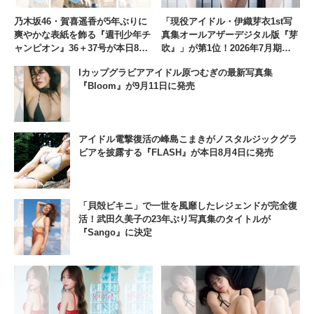
乃木坂46・賀喜遥香が5年ぶりに
「現役アイドル・伊織芽衣1st写
爽やかな表紙を飾る『週刊少年チ
真集オールアザーデジタル版『芽
ャンピオン』36＋37号が本日8月
吹』」が第1位！2026年7月期写
6日に発売
真集人気ランキング
Iカップグラビアアイドル原つむぎの最新写真集
『Bloom』が9月11日に発売
アイドル電撃復活の峰島こまきがノスタルジックグラ
ビアを披露する『FLASH』が本日8月4日に発売
「貝殻ビキニ」で一世を風靡したレジェンドが完全復
活！武田久美子の23年ぶり写真集のタイトルが
『Sango』に決定