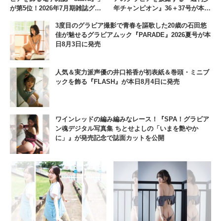
が第5位！2026年7月期雑誌グラ
年チャンピオン』36＋37号が本日
ビア人気ランキング
8月6日に発売
3度目のグラビア撮影で青春を謳歌した20歳の石田悠
佳が魅せるグラビアムック『PARADE』2026夏号が本
日8月3日に発売
人気＆実力派声優の井口裕香が初表紙＆巻頭・ミニブ
ックを飾る『FLASH』が本日8月4日に発売
ワインレッドの編み編みなレース！『SPA！グラビア
ン魂デジタル写真集 ちとせよしの「いまを艶やか
に」』が発売記念で誌面カットを公開