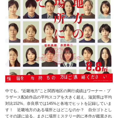
中でも、“近畿地方”こと関西地区の興行成績はワーナー・ブ
ラザース配給作品の平均スコアを大きく超え、滋賀県は平均
対比152%、奈良県では145%と各地でヒットを記録していま
す！ 近畿地方のある場所とはどこなのか？ 自分ゴトとし
てその謎に迫る、まさに場所ミステリー的に本作が鑑賞され