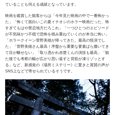
ていることも伺える成績となっています。
映画を鑑賞した観客からは「今年見た映画の中で一番怖かっ
た」「怖くて面白いこの夏イチオシのホラー映画だった、怖
すぎてもはや禁忌地方だろこれ」「一つひとつのエピソード
が不気味かつ不穏で恐怖を積み重ねていくのが本当に怖い」
「ホラークイーン菅野美穂が帰ってきた。最高の怪演でし
た」「菅野美穂さん最高！序盤から重要な要素ばら撒いてき
て目が離せない」「取り憑かれ赤楚くんの演技も最高」「観
た後でも考察の幅が広がり思い返すと背筋が凍りゾッとす
る」など、新感覚の《場所ミステリー》に驚きと賞賛の声が
SNS上などで寄せられているそうです。