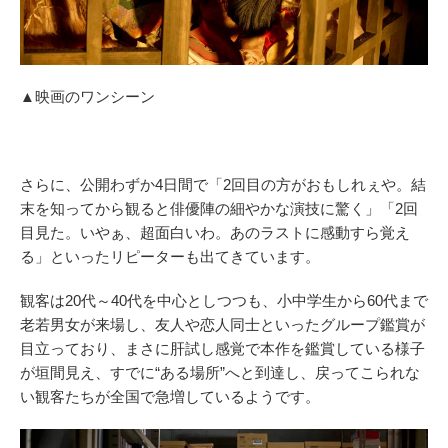
▲映画のワンシーン
さらに、公開わずか4日間で「2回目の方がおもしれぇや。結
末を知ってから観ると俳優陣の細やかな演技に驚く」「2回
目見た。いやぁ、超面白いわ。あのラストに感動すら覚え
る」といったリピーターも出てきています。
観客は20代～40代を中心としつつも、小中学生から60代まで
老若男女が来場し、友人や恋人同士といったグループ鑑賞が
目立っており、まさに肝試し感覚で本作を鑑賞している様子
が垣間見え、すでに“ある場所”へと到達し、戻ってこられな
い観客たちが全国で急増しているようです。