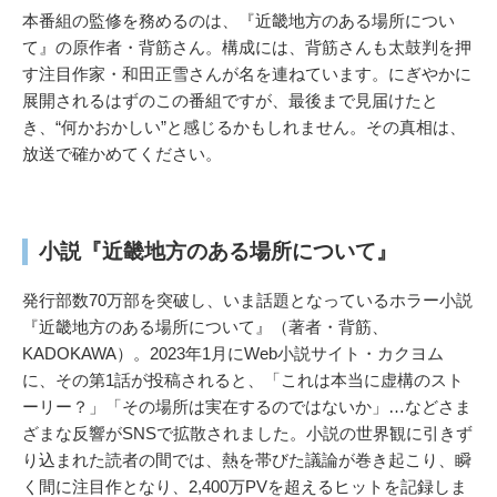
本番組の監修を務めるのは、『近畿地方のある場所につい
て』の原作者・背筋さん。構成には、背筋さんも太鼓判を押
す注目作家・和田正雪さんが名を連ねています。にぎやかに
展開されるはずのこの番組ですが、最後まで見届けたと
き、“何かおかしい”と感じるかもしれません。その真相は、
放送で確かめてください。
小説『近畿地方のある場所について』
発行部数70万部を突破し、いま話題となっているホラー小説
『近畿地方のある場所について』（著者・背筋、
KADOKAWA）。2023年1月にWeb小説サイト・カクヨム
に、その第1話が投稿されると、「これは本当に虚構のスト
ーリー？」「その場所は実在するのではないか」…などさま
ざまな反響がSNSで拡散されました。小説の世界観に引きず
り込まれた読者の間では、熱を帯びた議論が巻き起こり、瞬
く間に注目作となり、2,400万PVを超えるヒットを記録しま