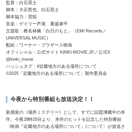
監督：白石晃士
脚本：大石哲也、白石晃士
脚本協力：背筋
音楽：ゲイリー芦屋、重盛康平
主題歌：椎名林檎「白日のもと」（EMI Records／
UNIVERSAL MUSIC）
配給：ワーナー・ブラザース映画
オフィシャル：公式サイト KINKI-MOVIE.JP／公式X
@kinki_movie
ハッシュタグ：#近畿地方のある場所について
©2025「近畿地方のある場所について」製作委員会
今夜から特別番組も放送決定！！
新感覚の《場所ミステリー》として、すでに話題沸騰中の本
作。今夜28時25分より、本作のヒットを記念した特別番組
〈映画『近畿地方のある場所について』について〉が放送さ