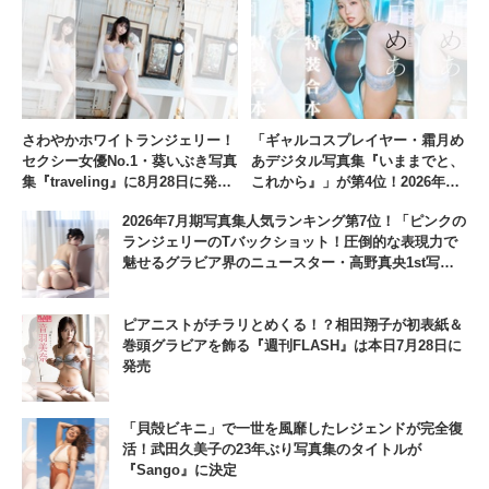
さわやかホワイトランジェリー！
「ギャルコスプレイヤー・霜月め
セクシー女優No.1・葵いぶき写真
あデジタル写真集『いままでと、
集『traveling』に8月28日に発売
これから』」が第4位！2026年7
【Part1】
月期写真集人気ランキング
2026年7月期写真集人気ランキング第7位！「ピンクの
ランジェリーのTバックショット！圧倒的な表現力で
魅せるグラビア界のニュースター・高野真央1st写真
集『まおのこと、』」
ピアニストがチラリとめくる！？相田翔子が初表紙＆
巻頭グラビアを飾る『週刊FLASH』は本日7月28日に
発売
「貝殻ビキニ」で一世を風靡したレジェンドが完全復
活！武田久美子の23年ぶり写真集のタイトルが
『Sango』に決定