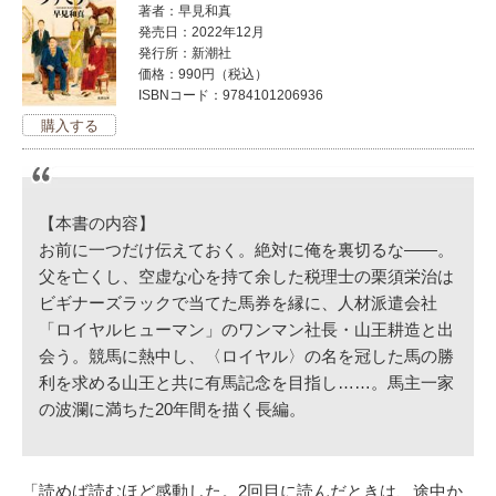
著者：早見和真
発売日：2022年12月
発行所：新潮社
価格：990円（税込）
ISBNコード：9784101206936
【本書の内容】
お前に一つだけ伝えておく。絶対に俺を裏切るな――。
父を亡くし、空虚な心を持て余した税理士の栗須栄治は
ビギナーズラックで当てた馬券を縁に、人材派遣会社
「ロイヤルヒューマン」のワンマン社長・山王耕造と出
会う。競馬に熱中し、〈ロイヤル〉の名を冠した馬の勝
利を求める山王と共に有馬記念を目指し……。馬主一家
の波瀾に満ちた20年間を描く長編。
「読めば読むほど感動した。2回目に読んだときは、途中か