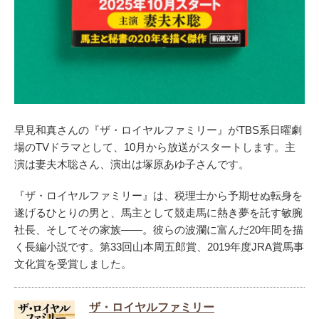
早見和真さんの『ザ・ロイヤルファミリー』がTBS系日曜劇
場のTVドラマとして、10月から放送がスタートします。主
演は妻夫木聡さん、演出は塚原あゆ子さんです。
『ザ・ロイヤルファミリー』は、税理士から予期せぬ転身を
遂げるひとりの男と、馬主として競走馬に熱き夢を託す敏腕
社長、そしてその家族――。彼らの波瀾に富んだ20年間を描
く長編小説です。第33回山本周五郎賞、2019年度JRA賞馬事
文化賞を受賞しました。
ザ・ロイヤルファミリー