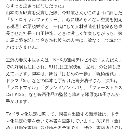
らずっと泣きっぱなしだった」
山本周五郎賞を受賞した際、今野敏さんがこのように評した
『ザ・ロイヤルファミリー』。心に埋められない空洞を抱え
る税理士の栗須栄治と、一代にして人材派遣会社を築き急成
長させた社長・山王耕造。ときに激しく衝突しながらも、競
走馬に夢を託して突き進む彼らの人生は、涙なくして読むこ
とはできません。
主演の妻夫木聡さんは、NHKの連続テレビ小説「あんぱん」
での好演も注目され、9月には主演映画「宝島」の公開も控
えています。脚本は、舞台「はじめの一歩」「呪術廻戦」、
ドラマ「95」などの脚本も手がけた喜安浩平さん。演出は
「ラストマイル」「グランメゾン・パリ」「ファーストキス
1ST KISS」など映画作品の監督も務める塚原あゆ子さんが
手がけます。
TVドラマ化決定に際して、同書を出版する新潮社は、ドラ
マ化決定の帯を巻いて本書を重版しています。8月8日（金）
頃より順次書店に並び始める予定です。ぜひ、書店店頭でお