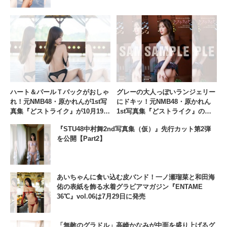
ハート＆パールＴバックがおしゃ
グレーの大人っぽいランジェリー
れ！元NMB48・原かれんが1st写
にドキッ！元NMB48・原かれん
真集『どストライク』が10月19日
1st写真集『どストライク』のお
に発売【Part3】
渡し会、11月1日に大阪・
『STU48中村舞2nd写真集（仮）』先行カット第2弾
「TSUTAYA EBISUBASHI」で開
を公開【Part2】
催
あいちゃんに食い込む皮バンド！一ノ瀬瑠菜と和田海
佑の表紙を飾る水着グラビアマガジン『ENTAME
36℃』vol.06は7月29日に発売
「無敵のグラドル」高崎かなみが中面を盛り上げるグ