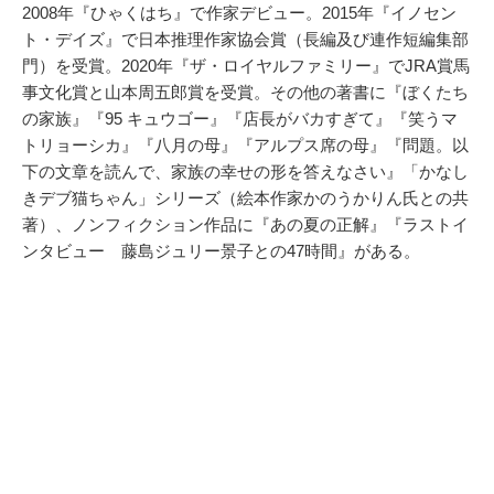
2008年『ひゃくはち』で作家デビュー。2015年『イノセン
ト・デイズ』で日本推理作家協会賞（長編及び連作短編集部
門）を受賞。2020年『ザ・ロイヤルファミリー』でJRA賞馬
事文化賞と山本周五郎賞を受賞。その他の著書に『ぼくたち
の家族』『95 キュウゴー』『店長がバカすぎて』『笑うマ
トリョーシカ』『八月の母』『アルプス席の母』『問題。以
下の文章を読んで、家族の幸せの形を答えなさい』「かなし
きデブ猫ちゃん」シリーズ（絵本作家かのうかりん氏との共
著）、ノンフィクション作品に『あの夏の正解』『ラストイ
ンタビュー 藤島ジュリー景子との47時間』がある。