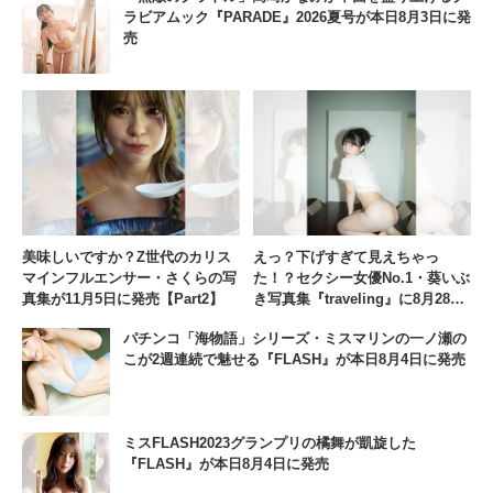
ラビアムック『PARADE』2026夏号が本日8月3日に発
売
美味しいですか？Z世代のカリス
えっ？下げすぎて見えちゃっ
マインフルエンサー・さくらの写
た！？セクシー女優No.1・葵いぶ
真集が11月5日に発売【Part2】
き写真集『traveling』に8月28日
に発売【Part2】
パチンコ「海物語」シリーズ・ミスマリンの一ノ瀬の
こが2週連続で魅せる『FLASH』が本日8月4日に発売
ミスFLASH2023グランプリの橘舞が凱旋した
『FLASH』が本日8月4日に発売