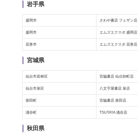
岩手県
盛岡市
さわや書店 フェザン店
盛岡市
エムズエクスポ 盛岡店
花巻市
エムズエクスポ 花巻店
宮城県
仙台市若林区
宮脇書店 仙台卸町店
仙台市泉区
八文字屋書店 泉店
柴田町
宮脇書店 柴田店
涌谷町
TSUTAYA 涌谷店
秋田県