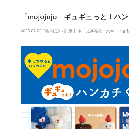
「mojojojo ギュギュっと！
2025.07.22
/
雑貨ほか
/
記事 日販 文具雑貨 乗本
書店