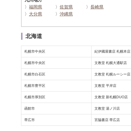
〉
福岡県
〉
佐賀県
〉
長崎県
〉
大分県
〉
沖縄県
北海道
札幌市中央区
紀伊國屋書店 札幌本店
札幌市中央区
文教堂 札幌大通駅店
札幌市白石区
文教堂 札幌ルーシー店
札幌市豊平区
文教堂 平岸店
札幌市厚別区
文教堂 新札幌DUO店
函館市
文教堂 湯ノ川店
帯広市
宮脇書店 帯広店