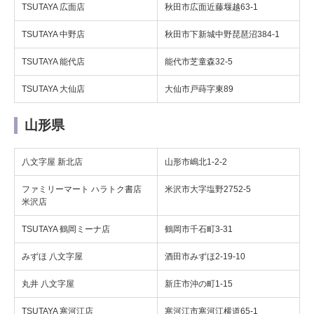
TSUTAYA 広面店
秋田市広面近藤堰越63-1
TSUTAYA 中野店
秋田市下新城中野琵琶沼384-1
TSUTAYA 能代店
能代市芝童森32-5
TSUTAYA 大仙店
大仙市戸蒔字東89
山形県
八文字屋 新北店
山形市嶋北1-2-2
ファミリーマート ハラトク書店
米沢市大字塩野2752-5
米沢店
TSUTAYA 鶴岡ミーナ店
鶴岡市千石町3-31
みずほ 八文字屋
酒田市みずほ2-19-10
丸井 八文字屋
新庄市沖の町1-15
TSUTAYA 寒河江店
寒河江市寒河江横道65-1