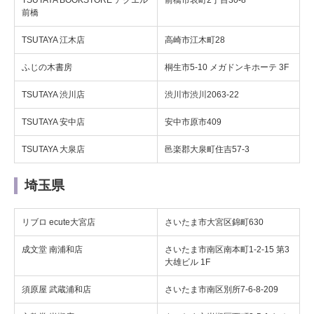
TSUTAYA BOOKSTORE アクエル
前橋市表町2丁目30‐8
前橋
TSUTAYA 江木店
高崎市江木町28
ふじの木書房
桐生市5-10 メガドンキホーテ 3F
TSUTAYA 渋川店
渋川市渋川2063-22
TSUTAYA 安中店
安中市原市409
TSUTAYA 大泉店
邑楽郡大泉町住吉57-3
埼玉県
リブロ ecute大宮店
さいたま市大宮区錦町630
成文堂 南浦和店
さいたま市南区南本町1-2-15 第3
大雄ビル 1F
須原屋 武蔵浦和店
さいたま市南区別所7-6-8-209