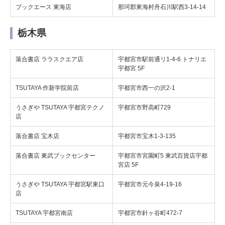
ブックエース 東海店
那珂郡東海村舟石川駅西3-14-14
栃木県
落合書店 ララスクエア店
宇都宮市駅前通リ1-4-6 トナリエ
宇都宮 5F
TSUTAYA 作新学院前店
宇都宮市西一の沢2-1
うさぎや TSUTAYA 宇都宮テクノ
宇都宮市野高町729
店
落合書店 宝木店
宇都宮市宝木1-3-135
落合書店 東武ブックセンター
宇都宮市宮園町5 東武百貨店宇都
宮店 5F
うさぎや TSUTAYA 宇都宮駅東口
宇都宮市元今泉4-19-16
店
TSUTAYA 宇都宮南店
宇都宮市針ヶ谷町472-7