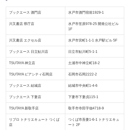
ブックエース 酒門店
水戸市酒門宿前1929-1
川又書店 県庁店
水戸市笠原978-25 開発公社ビル
1F
川又書店 エクセル店
水戸市宮町1-1-1 水戸駅ビル 5F
ブックエース 日立鮎川店
日立市鮎川町5-1-1
TSUTAYA 神立店
土浦市中神立町18-2
TSUTAYA ピアシティ石岡店
石岡市石岡2222-2
ブックエース 結城店
結城市中央町1-4-6
ブックエース 下妻店
下妻市下妻戊115-1
TSUTAYA 新取手店
取手市寺田字佃4718-9
リブロ トナリエキュート つくば
つくば市吾妻1-6-1 トナリエキュ
店
ート 2F