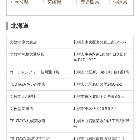
〉
大分県
〉
宮崎県
〉
鹿児島県
〉
沖縄県
北海道
文教堂 宮の森店
札幌市中央区宮の森三条1-5-35
文教堂 札幌大通駅店
札幌市中央区南1条西4 日之出ビ
ル B1F・B2F
コーチャンフォー 新川通り店
札幌市北区新川3条18丁目1番1号
TSUTAYA あいの里店
札幌市北区あいの里1条6-2-2
文教堂 北49条店
札幌市東区北四十九条東8-3-5
文教堂 新道店
札幌市東区伏古10条5-2-1
TSUTAYA 札幌菊水店
札幌市白石区菊水3条5丁目2番25
号
TSUTAYA 南郷13丁目店
札幌市白石区南郷通13南5-1-1