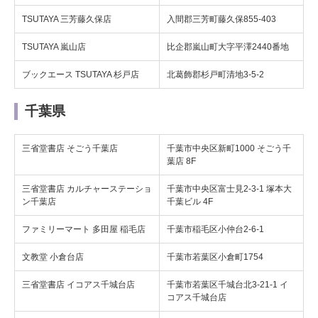
TSUTAYA 三芳藤久保店
入間郡三芳町藤久保855-403
TSUTAYA 嵐山店
比企郡嵐山町大字平澤2440番地
ブックエース TSUTAYA 杉戸店
北葛飾郡杉戸町清地3-5-2
千葉県
三省堂書店 そごう千葉店
千葉市中央区新町1000 そごう千
葉店 8F
三省堂書店 カルチャーステーショ
千葉市中央区富士見2-3-1 塚本大
ン千葉店
千葉ビル 4F
ファミリーマート 多田屋 稲毛店
千葉市稲毛区小仲台2-6-1
文教堂 小倉台店
千葉市若葉区小倉町1754
三省堂書店 イコアス千城台店
千葉市若葉区千城台北3-21-1 イ
コアス千城台店