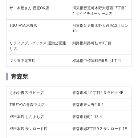
ザ・本屋さん 音更OK店
河東郡音更町木野大通西17丁目1-
4 ダイイチオーケー店内
TSUTAYA 木野店
河東郡音更町木野大通西12丁目1-
10
リラィアブルブックス 運動公園通
釧路郡釧路町桂木3丁目
り店
マル五中尾書店
標津郡中標津町西6条北1丁目
青森県
さわや書店 ラビナ店
青森市柳川1丁目2-3 ラビナ 4F
TSUTAYA 青森中央店
青森市東大野2-8-4
成田本店 しんまち店
青森市新町1-13-4
成田本店 サンロード店
青森市緑3丁目9-2 サンロード 1F