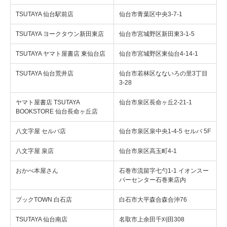
TSUTAYA 仙台駅前店
仙台市青葉区中央3-7-1
TSUTAYA ヨークタウン新田東店
仙台市宮城野区新田東3-1-5
TSUTAYA ヤマト屋書店 東仙台店
仙台市宮城野区東仙台4-14-1
TSUTAYA 仙台荒井店
仙台市若林区なないろの里3丁目
3-28
ヤマト屋書店 TSUTAYA
仙台市泉区長命ヶ丘2-21-1
BOOKSTORE 仙台長命ヶ丘店
八文字屋 セルバ店
仙台市泉区泉中央1-4-5 セルバ 5F
八文字屋 泉店
仙台市泉区高玉町4-1
おかべ本屋さん
石巻市流留字七勺1-1 イオンスー
パーセンター石巻東店内
ブックTOWN 白石店
白石市大平森合森合沖76
TSUTAYA 仙台南店
名取市上余田千刈田308