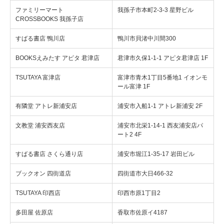
ファミリーマート
我孫子市本町2-3-3 星野ビル
CROSSBOOKS 我孫子店
すばる書店 鴨川店
鴨川市貝渚中川間300
BOOKSえみたす アピタ 君津店
君津市久保1-1-1 アピタ君津店 1F
TSUTAYA 富津店
富津市青木1丁目5番地1 イオンモ
ール富津 1F
有隣堂 アトレ新浦安店
浦安市入船1-1 アトレ新浦安 2F
文教堂 浦安西友店
浦安市北栄1-14-1 西友浦安店パ
ート2 4F
すばる書店 さくら通り店
浦安市堀江1-35-17 岩田ビル
ブックオン 四街道店
四街道市大日466-32
TSUTAYA 印西店
印西市原1丁目2
多田屋 佐原店
香取市佐原イ4187