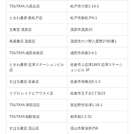
TSUTAYA 六高台店
松戸市六実1-14-1
ときわ書房 新松戸店
松戸市新松戸4-1
文教堂 茂原店
茂原市茂原10
蔦屋書店 茂原店
茂原市六ツ野八貫野2785番1
TSUTAYA 成田赤坂店
成田市赤坂3-4-1
ときわ書房 志津ステーションビル
佐倉市上志津1663 志津ステーシ
店
ョンビル 3F
すばる書店 佐倉店
佐倉市寺崎北6-1-2
リブロ レイクピアウスイ店
佐倉市王子台1丁目23
TSUTAYA 津田沼店
習志野市谷津1-16-1
TSUTAYA 柏駅前店
柏市柏1-2-31
すばる書店 流山店
流山市東深井258