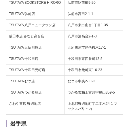
TSUTAYA BOOKSTORE HIRORO
弘前市駅前町9-20
TSUTAYA 弘前店
弘前市高田2-1-1
TSUTAYA 八戸ニュータウン店
八戸市東白山台1丁目1-35
成田本店 みなと高台店
八戸市湊高台2-1-3
TSUTAYA 五所川原店
五所川原市姥萢桜木17-1
TSUTAYA 十和田店
十和田市東四番町12-5
TSUTAYA 十和田元町店
十和田市元町東1-6-23
TSUTAYA むつ店
むつ市中央2-11-3
TSUTAYA つがる柏店
つがる市柏上古川字幾山359‐5
さわや書店 野辺地店
上北郡野辺地町字二本木24-1 マ
ックスバリュ内
岩手県