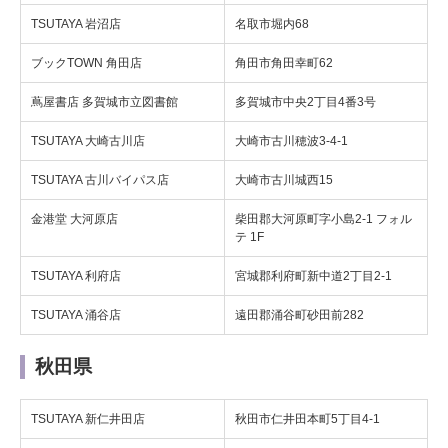
TSUTAYA 岩沼店
名取市堀内68
ブックTOWN 角田店
角田市角田幸町62
蔦屋書店 多賀城市立図書館
多賀城市中央2丁目4番3号
TSUTAYA 大崎古川店
大崎市古川穂波3-4-1
TSUTAYA 古川バイパス店
大崎市古川城西15
金港堂 大河原店
柴田郡大河原町字小島2-1 フォル
テ 1F
TSUTAYA 利府店
宮城郡利府町新中道2丁目2-1
TSUTAYA 涌谷店
遠田郡涌谷町砂田前282
秋田県
TSUTAYA 新仁井田店
秋田市仁井田本町5丁目4-1