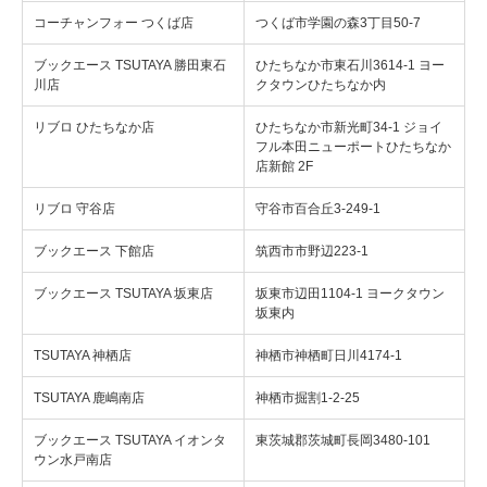
コーチャンフォー つくば店
つくば市学園の森3丁目50-7
ブックエース TSUTAYA 勝田東石
ひたちなか市東石川3614-1 ヨー
川店
クタウンひたちなか内
リブロ ひたちなか店
ひたちなか市新光町34-1 ジョイ
フル本田ニューポートひたちなか
店新館 2F
リブロ 守谷店
守谷市百合丘3-249-1
ブックエース 下館店
筑西市市野辺223-1
ブックエース TSUTAYA 坂東店
坂東市辺田1104-1 ヨークタウン
坂東内
TSUTAYA 神栖店
神栖市神栖町日川4174-1
TSUTAYA 鹿嶋南店
神栖市掘割1-2-25
ブックエース TSUTAYA イオンタ
東茨城郡茨城町長岡3480-101
ウン水戸南店