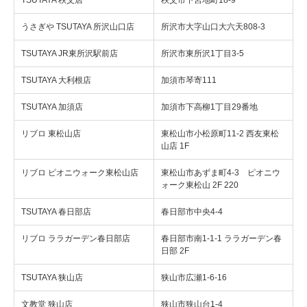
TSUTAYA 秩父店
秩父市下宮地町18-9
うさぎや TSUTAYA 所沢山口店
所沢市大字山口大六天808-3
TSUTAYA JR東所沢駅前店
所沢市東所沢1丁目3-5
TSUTAYA 大利根店
加須市琴寄111
TSUTAYA 加須店
加須市下高柳1丁目29番地
リブロ 東松山店
東松山市小松原町11-2 西友東松
山店 1F
リブロ ピオニウォーク東松山店
東松山市あずま町4-3 ピオニウ
ォーク東松山 2F 220
TSUTAYA 春日部店
春日部市中央4-4
リブロ ララガーデン春日部店
春日部市南1-1-1 ララガーデン春
日部 2F
TSUTAYA 狭山店
狭山市広瀬1-6-16
文教堂 狭山店
狭山市狭山台1-4