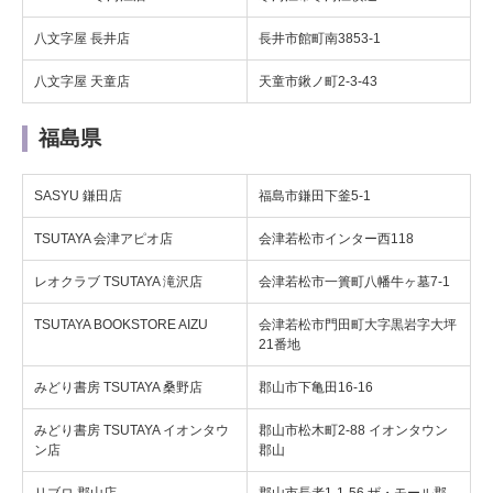
八文字屋 長井店
長井市館町南3853-1
八文字屋 天童店
天童市鍬ノ町2-3-43
福島県
SASYU 鎌田店
福島市鎌田下釜5-1
TSUTAYA 会津アピオ店
会津若松市インター西118
レオクラブ TSUTAYA 滝沢店
会津若松市一簣町八幡牛ヶ墓7-1
TSUTAYA BOOKSTORE AIZU
会津若松市門田町大字黒岩字大坪
21番地
みどり書房 TSUTAYA 桑野店
郡山市下亀田16-16
みどり書房 TSUTAYA イオンタウ
郡山市松木町2-88 イオンタウン
ン店
郡山