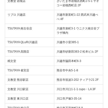
文教堂 岩槻店
さいたま市岩槻区西町2-5-1 ヤオ
コー岩槻西町店 2F
リブロ 川越店
川越市新富町1-22 西武本川越ぺ
ぺ 4F
TSUTAYA 南古谷店
川越市泉町3-1 ウニクス南古谷プ
ラザ棟内
TSUTAYA QLuRi川越店
川越市小室385-1
TSUTAYA 高階店
川越市砂新田383-2 松本ビル 2F
精文堂
川越市脇田本町6-3
TSUTAYA 雀宮店
熊谷市中央5-1-8
文教堂 熊谷駅店
熊谷市筑波3-202 ティアラ21 2F
文教堂 川口駅店
川口市川口1-1-1 cupo・LA 3F
文教堂 東川口店
川口市戸塚3-35-14