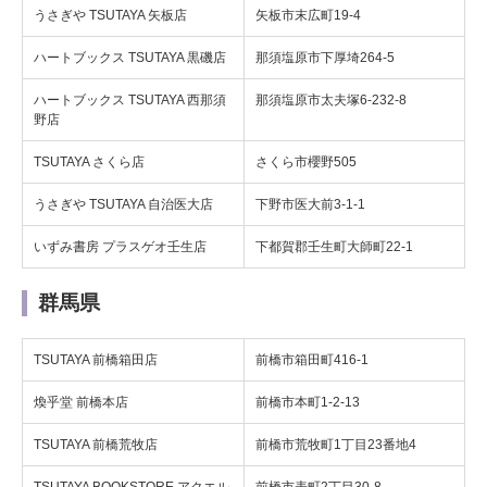
うさぎや TSUTAYA 矢板店
矢板市末広町19-4
ハートブックス TSUTAYA 黒磯店
那須塩原市下厚埼264-5
ハートブックス TSUTAYA 西那須
那須塩原市太夫塚6-232-8
野店
TSUTAYA さくら店
さくら市櫻野505
うさぎや TSUTAYA 自治医大店
下野市医大前3-1-1
いずみ書房 プラスゲオ壬生店
下都賀郡壬生町大師町22-1
群馬県
TSUTAYA 前橋箱田店
前橋市箱田町416-1
煥乎堂 前橋本店
前橋市本町1-2-13
TSUTAYA 前橋荒牧店
前橋市荒牧町1丁目23番地4