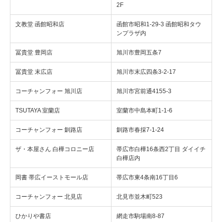
2F
文教堂 函館昭和店
函館市昭和1-29-3 函館昭和タウ
ンプラザ内
冨貴堂 豊岡店
旭川市豊岡五条7
冨貴堂 末広店
旭川市末広四条3-2-17
コーチャンフォー 旭川店
旭川市宮前通4155-3
TSUTAYA 室蘭店
室蘭市中島本町1-1-6
コーチャンフォー 釧路店
釧路市春採7-1-24
ザ・本屋さん 白樺コロニー店
帯広市白樺16条西2丁目 ダイイチ
白樺店内
岡書 帯広イーストモール店
帯広市東4条南16丁目6
コーチャンフォー 北見店
北見市並木町523
ひかりや書店
網走市駒場南8-87