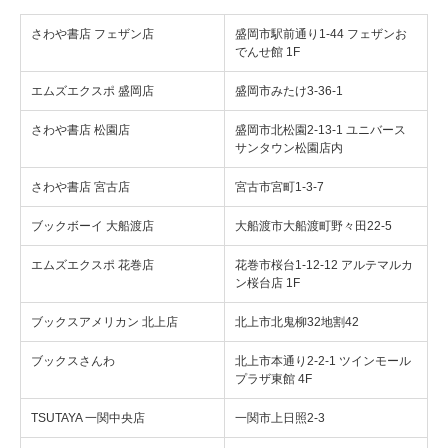
さわや書店 フェザン店
盛岡市駅前通り1-44 フェザンお
でんせ館 1F
エムズエクスポ 盛岡店
盛岡市みたけ3-36-1
さわや書店 松園店
盛岡市北松園2-13-1 ユニバース
サンタウン松園店内
さわや書店 宮古店
宮古市宮町1-3-7
ブックボーイ 大船渡店
大船渡市大船渡町野々田22-5
エムズエクスポ 花巻店
花巻市桜台1-12-12 アルテマルカ
ン桜台店 1F
ブックスアメリカン 北上店
北上市北鬼柳32地割42
ブックスさんわ
北上市本通り2-2-1 ツインモール
プラザ東館 4F
TSUTAYA 一関中央店
一関市上日照2-3