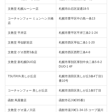
文教堂 札幌ルーシー店
札幌市白石区栄通18-5
コーチャンフォー ミュンヘン大橋
札幌市豊平区中の島一条13
店
文教堂 平岸店
札幌市豊平区平岸三条2-1-24
文教堂 琴似駅前店
札幌市西区琴似二条1-1-20
文教堂 ゲオ西野3条店
札幌市西区西野三条4-8
文教堂 新札幌DUO店
札幌市厚別区厚別中央二条5-6-2
DUO-1 4F
TSUTAYA 美しが丘店
札幌市清田区美しが丘3条4丁目1
番10号
コーチャンフォー 美しが丘店
札幌市清田区美しが丘1条5丁目
函館 蔦屋書店
函館市石川町85番1
文教堂 ゲオ湯ノ川店
函館市湯川町1-34-15 コープ湯川