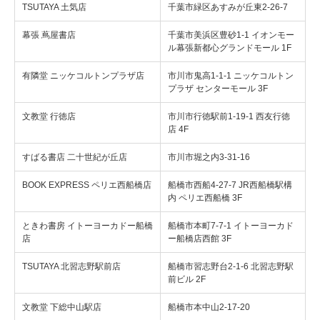
TSUTAYA 土気店
千葉市緑区あすみが丘東2-26-7
幕張 蔦屋書店
千葉市美浜区豊砂1-1 イオンモー
ル幕張新都心グランドモール 1F
有隣堂 ニッケコルトンプラザ店
市川市鬼高1-1-1 ニッケコルトン
プラザ センターモール 3F
文教堂 行徳店
市川市行徳駅前1-19-1 西友行徳
店 4F
すばる書店 二十世紀が丘店
市川市堀之内3-31-16
BOOK EXPRESS ペリエ西船橋店
船橋市西船4-27-7 JR西船橋駅構
内 ペリエ西船橋 3F
ときわ書房 イトーヨーカドー船橋
船橋市本町7-7-1 イトーヨーカド
店
ー船橋店西館 3F
TSUTAYA 北習志野駅前店
船橋市習志野台2-1-6 北習志野駅
前ビル 2F
文教堂 下総中山駅店
船橋市本中山2-17-20