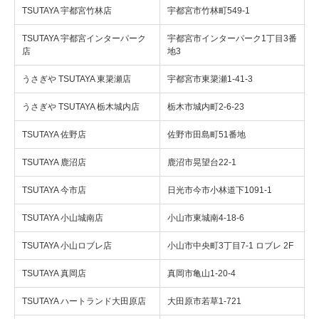
TSUTAYA 宇都宮竹林店
宇都宮市竹林町549-1
TSUTAYA 宇都宮インターパーク
宇都宮市インターパーク1丁目3番
店
地3
うさぎや TSUTAYA 東簗瀬店
宇都宮市東簗瀬1-41-3
うさぎや TSUTAYA 栃木城内店
栃木市城内町2-6-23
TSUTAYA 佐野店
佐野市田島町51番地
TSUTAYA 鹿沼店
鹿沼市晃望台22-1
TSUTAYA 今市店
日光市今市小林道下1091-1
TSUTAYA 小山城南店
小山市東城南4-18-6
TSUTAYA 小山ロブレ店
小山市中央町3丁目7-1 ロブレ 2F
TSUTAYA 真岡店
真岡市亀山1-20-4
TSUTAYA ハートランド大田原店
大田原市若草1-721