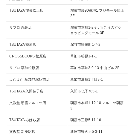
TSUTAYA 鴻巣吹上店
鴻巣市袋90番地1 フジモール吹上
2F
リブロ 鴻巣店
鴻巣市本町1-2 elumiこうのすシ
ョッピングモール 3F
TSUTAYA 籠原店
深谷市幡羅町1-7-2
CROSSBOOKS 松原店
草加市松原1-1-1
リブロ 草加松原店
草加市草加3-9-13 中山ビル 2F
よむよむ 草加谷塚駅前店
草加市瀬崎1丁目9-1
TSUTAYA 入間仏子店
入間市仏子785-1
文教堂 朝霞マルエツ店
朝霞市本町1-12-10 マルエツ朝霞
3F
TSUTAYA みはら店
朝霞市三原5-11-16
文教堂 新座駅店
新座市野火止5-3-11