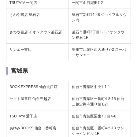
TSUTAYA 一関店
一関市山目泥田7-2
さわや書店 釜石店
釜石市新町14-48 ジョイフルタウ
ン内
さわや書店 イオンタウン釜石店
釜石市港町2丁目1-1 イオンタウ
ン釜石 1F
サンエー書店
奥州市江刺区西大通り7-2 スーパ
ーサンエー
宮城県
BOOK EXPRESS 仙台北口店
仙台市青葉区中央1-1-1
ヤマト屋書店 仙台三越店
仙台市青葉区一番町4-8-15 仙台
三越定禅寺通り館 B2F
TSUTAYA 愛子店
仙台市青葉区栗生7丁目4-6
あゆみBOOKS 仙台一番町店
仙台市青葉区一番町4-5-13 サン
シャインビル 1F