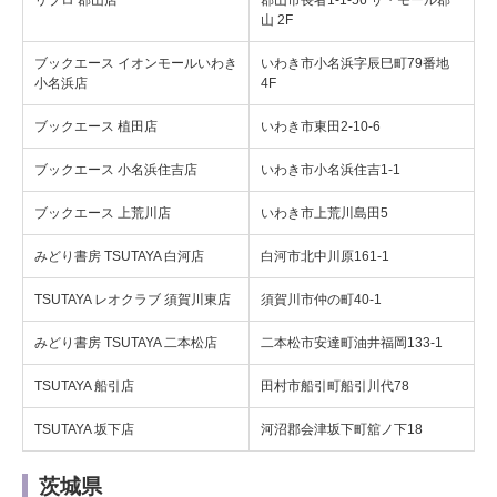
リブロ 郡山店
郡山市長者1-1-56 ザ・モール郡
山 2F
ブックエース イオンモールいわき
いわき市小名浜字辰巳町79番地
小名浜店
4F
ブックエース 植田店
いわき市東田2-10-6
ブックエース 小名浜住吉店
いわき市小名浜住吉1-1
ブックエース 上荒川店
いわき市上荒川島田5
みどり書房 TSUTAYA 白河店
白河市北中川原161-1
TSUTAYA レオクラブ 須賀川東店
須賀川市仲の町40-1
みどり書房 TSUTAYA 二本松店
二本松市安達町油井福岡133-1
TSUTAYA 船引店
田村市船引町船引川代78
TSUTAYA 坂下店
河沼郡会津坂下町舘ノ下18
茨城県