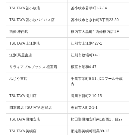
TSUTAYA 苫小牧店
苫小牧市若草町1-7-14
TSUTAYA 苫小牧バイパス店
苫小牧市ときわ町6丁目23-30
西條 稚内店
稚内市大黒町4 西條稚内店 2F
TSUTAYA 上江別店
江別市上江別427-1
江別 蔦屋書店
江別市牧場町14-1
リラィアブルブックス 根室店
根室市昭和4-47
ふじや書店
千歳市栄町6-51 ポスフール千歳
内
TSUTAYA 滝川店
滝川市新町2-10-15
岡本書店 TSUTAYA 恵庭店
恵庭市大町2-1-1
TSUTAYA 倶知安店
虻田郡倶知安町南1条西1丁目27
TSUTAYA 美幌店
網走郡美幌町稲美89-12