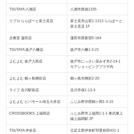
TSUTAYA 八潮店
八潮市西袋1335
リブロ ららぽーと富士見店
富士見市山室1-1313 ららぽーと
富士見店 1F
文教堂 蓮田店
蓮田市西新宿5-164
TSUTAYA 坂戸八幡店
坂戸市八幡1-3‐21
よむよむ 坂戸入西店
坂戸市にっさい花みず木2-14-1
モアショッピングプラザ内
よむよむ 鶴ヶ島脚折店
鶴ヶ島市脚折2-20
ライフ 吉川駅前店
吉川市保1-13-3
よむよむ ビバモール埼玉大井店
ふじみ野市西鶴ヶ岡1-3-15
CROSSBOOKS 上福岡店
ふじみ野市上福岡1-1-1 東武東上
線上福岡駅 2F
TSUTAYA 伊奈店
北足立郡伊奈町羽貫前田431-1