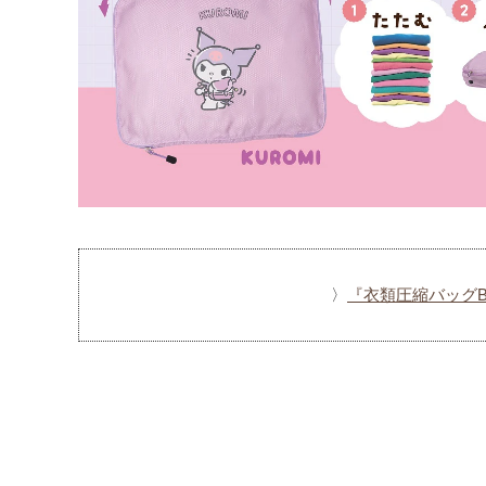
〉
『衣類圧縮バッグ