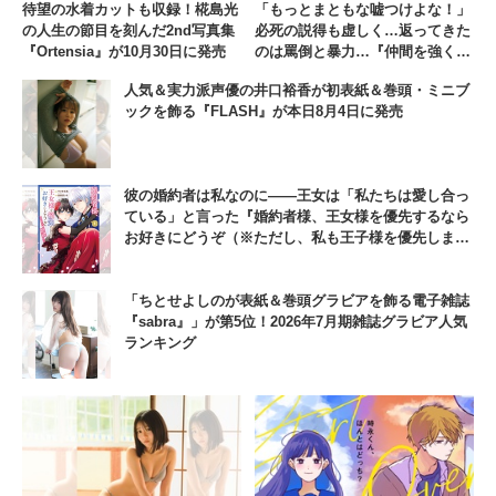
待望の水着カットも収録！椛島光
「もっとまともな嘘つけよな！」
の人生の節目を刻んだ2nd写真集
必死の説得も虚しく…返ってきた
『Ortensia』が10月30日に発売
のは罵倒と暴力…『仲間を強くす
るため支援に徹していた中年冒険
人気＆実力派声優の井口裕香が初表紙＆巻頭・ミニブ
者、追放され自分だけの最強ギル
ックを飾る『FLASH』が本日8月4日に発売
ドを作る』【#3】
彼の婚約者は私なのに――王女は「私たちは愛し合っ
ている」と言った『婚約者様、王女様を優先するなら
お好きにどうぞ（※ただし、私も王子様を優先します
が…）』【#3】
「ちとせよしのが表紙＆巻頭グラビアを飾る電子雑誌
『sabra』」が第5位！2026年7月期雑誌グラビア人気
ランキング