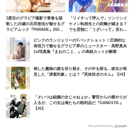
3度目のグラビア撮影で青春を謳
「リイチって呼んで」ツンツンイ
歌した20歳の石田悠佳が魅せるグ
ケメン転校生との距離が縮まる？
ラビアムック『PARADE』2026
でも翌朝に「うざいって」言われ
夏号が本日8月3日に発売
て混乱……『スタートオーバー』
ピンクのランジェリーのTバックショット！圧倒的な
【#6】
表現力で魅せるグラビア界のニュースター・高野真央
1st写真集『まおのこと、』の表紙カットが解禁
倒した魔物の腹を切り裂き、その中を探る…彼女が発
見した「捜索対象」とは？『死体担ぎのネム』【#4】
「そいつは組織の女じゃねぇか」警官からの横やりが
入るが、この女は俺たちの戦利品だ『GANGSTA.』
【#6】
Recommended by