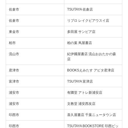
佐倉市
TSUTAYA 佐倉店
佐倉市
リブロ レイクピアウスイ店
東金市
多田屋 サンピア店
柏市
柏の葉 蔦屋書店
流山市
紀伊國屋書店 流山おおたかの森
店
君津市
BOOKSえみたす アピタ君津店
富津市
TSUTAYA 富津店
浦安市
有隣堂 アトレ新浦安店
浦安市
文教堂 浦安西友店
印西市
喜久屋書店 千葉ニュータウン店
印西市
TSUTAYA BOOKSTORE 印西ビッ