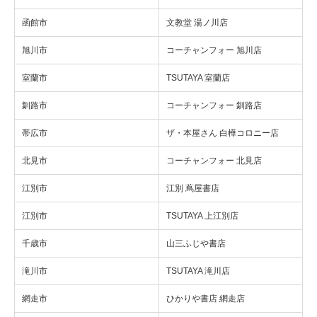
函館市
文教堂 湯ノ川店
旭川市
コーチャンフォー 旭川店
室蘭市
TSUTAYA 室蘭店
釧路市
コーチャンフォー 釧路店
帯広市
ザ・本屋さん 白樺コロニー店
北見市
コーチャンフォー 北見店
江別市
江別 蔦屋書店
江別市
TSUTAYA 上江別店
千歳市
山三ふじや書店
滝川市
TSUTAYA 滝川店
網走市
ひかりや書店 網走店