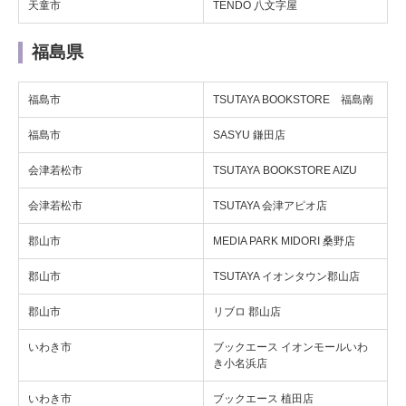
天童市
TENDO 八文字屋
福島県
福島市
TSUTAYA BOOKSTORE 福島南
福島市
SASYU 鎌田店
会津若松市
TSUTAYA BOOKSTORE AIZU
会津若松市
TSUTAYA 会津アピオ店
郡山市
MEDIA PARK MIDORI 桑野店
郡山市
TSUTAYA イオンタウン郡山店
郡山市
リブロ 郡山店
いわき市
ブックエース イオンモールいわ
き小名浜店
いわき市
ブックエース 植田店