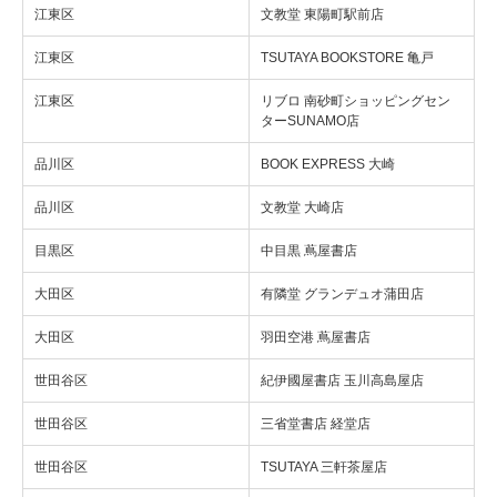
江東区
文教堂 東陽町駅前店
江東区
TSUTAYA BOOKSTORE 亀戸
江東区
リブロ 南砂町ショッピングセン
ターSUNAMO店
品川区
BOOK EXPRESS 大崎
品川区
文教堂 大崎店
目黒区
中目黒 蔦屋書店
大田区
有隣堂 グランデュオ蒲田店
大田区
羽田空港 蔦屋書店
世田谷区
紀伊國屋書店 玉川高島屋店
世田谷区
三省堂書店 経堂店
世田谷区
TSUTAYA 三軒茶屋店