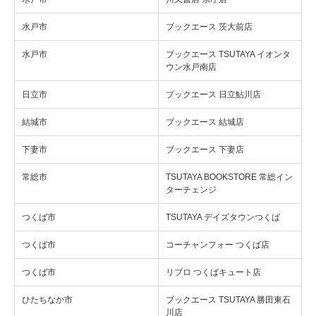
水戸市
ブックエース 茨大前店
水戸市
ブックエース TSUTAYA イオンタ
ウン水戸南店
日立市
ブックエース 日立鮎川店
結城市
ブックエース 結城店
下妻市
ブックエース 下妻店
常総市
TSUTAYA BOOKSTORE 常総イン
ターチェンジ
つくば市
TSUTAYA デイズタウンつくば
つくば市
コーチャンフォー つくば店
つくば市
リブロ つくばキュート店
ひたちなか市
ブックエース TSUTAYA 勝田東石
川店