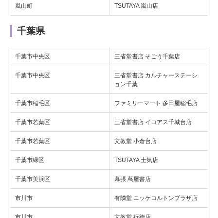
嵐山町
TSUTAYA 嵐山店
千葉県
千葉市中央区
三省堂書店 そごう千葉店
千葉市中央区
三省堂書店 カルチャーステーシ
ョン千葉
千葉市稲毛区
ファミリーマート 多田屋稲毛店
千葉市若葉区
三省堂書店 イコアス千城台店
千葉市若葉区
文教堂 小倉台店
千葉市緑区
TSUTAYA 土気店
千葉市美浜区
幕張 蔦屋書店
市川市
有隣堂 ニッケコルトンプラザ店
市川市
文教堂 行徳店