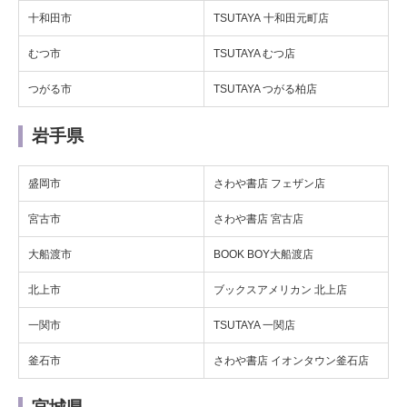
十和田市
TSUTAYA 十和田元町店
むつ市
TSUTAYA むつ店
つがる市
TSUTAYA つがる柏店
岩手県
盛岡市
さわや書店 フェザン店
宮古市
さわや書店 宮古店
大船渡市
BOOK BOY大船渡店
北上市
ブックスアメリカン 北上店
一関市
TSUTAYA 一関店
釜石市
さわや書店 イオンタウン釜石店