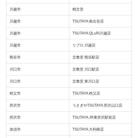
川越市
精文堂
川越市
TSUTAYA 南古谷店
川越市
TSUTAYA QLuRi川越店
川越市
リブロ 川越店
熊谷市
文教堂 熊谷駅店
川口市
文教堂 川口駅店
川口市
文教堂 東川口店
秩父市
TSUTAYA 秩父店
所沢市
うさぎやTSUTAYA 所沢山口店
所沢市
TSUTAYA JR東所沢駅前店
加須市
TSUTAYA 大利根店