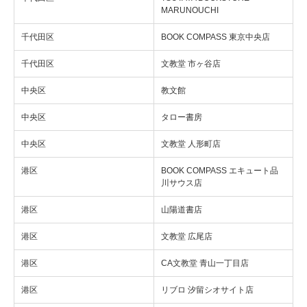
MARUNOUCHI
千代田区
BOOK COMPASS 東京中央店
千代田区
文教堂 市ヶ谷店
中央区
教文館
中央区
タロー書房
中央区
文教堂 人形町店
港区
BOOK COMPASS エキュート品
川サウス店
港区
山陽道書店
港区
文教堂 広尾店
港区
CA文教堂 青山一丁目店
港区
リブロ 汐留シオサイト店