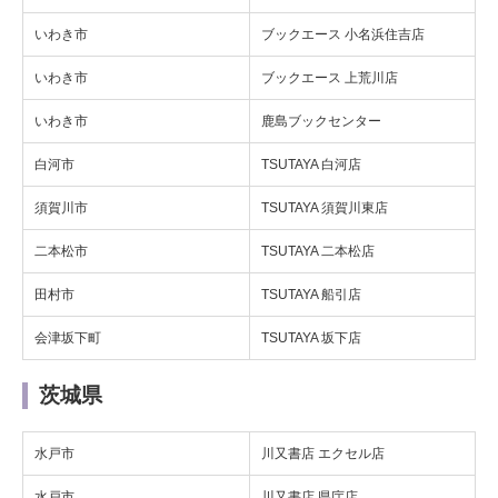
いわき市
ブックエース 小名浜住吉店
いわき市
ブックエース 上荒川店
いわき市
鹿島ブックセンター
白河市
TSUTAYA 白河店
須賀川市
TSUTAYA 須賀川東店
二本松市
TSUTAYA 二本松店
田村市
TSUTAYA 船引店
会津坂下町
TSUTAYA 坂下店
茨城県
水戸市
川又書店 エクセル店
水戸市
川又書店 県庁店