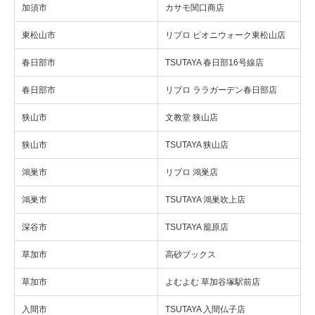
加須市
カサモ関口商店
東松山市
リブロ ピオニウォーク東松山店
春日部市
TSUTAYA 春日部16号線店
春日部市
リブロ ララガーデン春日部店
狭山市
文教堂 狭山店
狭山市
TSUTAYA 狭山店
鴻巣市
リブロ 鴻巣店
鴻巣市
TSUTAYA 鴻巣吹上店
深谷市
TSUTAYA 籠原店
草加市
高砂ブックス
草加市
よむよむ 草加谷塚駅前店
入間市
TSUTAYA 入間仏子店