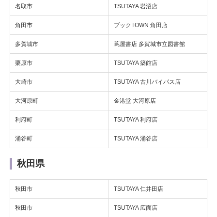
名取市
TSUTAYA 岩沼店
角田市
ブックTOWN 角田店
多賀城市
蔦屋書店 多賀城市立図書館
栗原市
TSUTAYA 築館店
大崎市
TSUTAYA 古川バイパス店
大河原町
金港堂 大河原店
利府町
TSUTAYA 利府店
涌谷町
TSUTAYA 涌谷店
秋田県
秋田市
TSUTAYA 仁井田店
秋田市
TSUTAYA 広面店