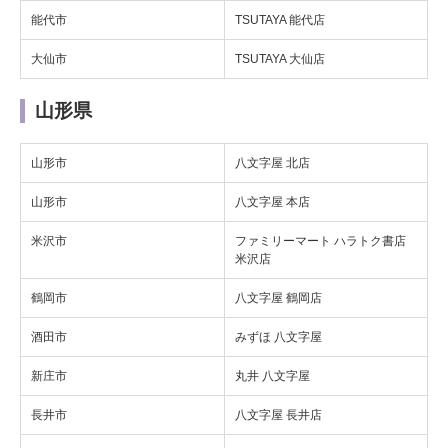
能代市
TSUTAYA 能代店
大仙市
TSUTAYA 大仙店
山形県
山形市
八文字屋 北店
山形市
八文字屋 本店
米沢市
ファミリーマート ハラトク書店
米沢店
鶴岡市
八文字屋 鶴岡店
酒田市
みずほ 八文字屋
新庄市
丸井 八文字屋
長井市
八文字屋 長井店