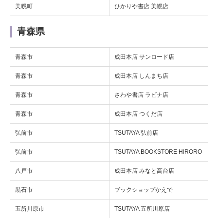
美幌町
ひかりや書店 美幌店
青森県
青森市
成田本店 サンロード店
青森市
成田本店 しんまち店
青森市
さわや書店 ラビナ店
青森市
成田本店 つくだ店
弘前市
TSUTAYA 弘前店
弘前市
TSUTAYA BOOKSTORE HIRORO
八戸市
成田本店 みなと高台店
黒石市
ブックショップかえで
五所川原市
TSUTAYA 五所川原店