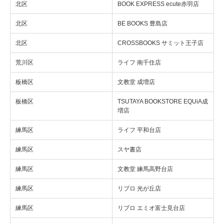
北区
BOOK EXPRESS ecute赤羽店
北区
BE BOOKS 豊島店
北区
CROSSBOOKS サミット王子店
荒川区
ライフ 南千住店
板橋区
文教堂 成増店
板橋区
TSUTAYA BOOKSTORE EQUiA成
増店
練馬区
ライフ 平和台店
練馬区
スヤ書店
練馬区
文教堂 練馬高野台店
練馬区
リブロ 光が丘店
練馬区
リブロ エミオ富士見台店