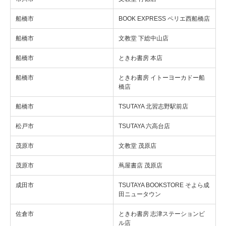
船橋市
BOOK EXPRESS ペリエ西船橋店
船橋市
文教堂 下総中山店
船橋市
ときわ書房 本店
船橋市
ときわ書房 イトーヨーカドー船
橋店
船橋市
TSUTAYA 北習志野駅前店
松戸市
TSUTAYA 六高台店
茂原市
文教堂 茂原店
茂原市
蔦屋書店 茂原店
成田市
TSUTAYA BOOKSTORE そよら成
田ニュータウン
佐倉市
ときわ書房 志津ステーションビ
ル店