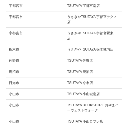
宇都宮市
TSUTAYA 宇都宮南店
宇都宮市
うさぎやTSUTAYA 宇都宮テクノ
店
宇都宮市
うさぎやTSUTAYA 宇都宮駅東口
店
栃木市
うさぎやTSUTAYA 栃木城内店
佐野市
TSUTAYA 佐野店
鹿沼市
TSUTAYA 鹿沼店
日光市
TSUTAYA 今市店
小山市
TSUTAYA 小山城南店
小山市
TSUTAYA BOOKSTORE おやまハ
ーヴェストウォーク
小山市
TSUTAYA 小山ロブレ店