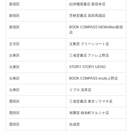
新宿区
紀伊國屋書店 新宿本店
新宿区
芳林堂書店 高田馬場店
新宿区
BOOK COMPASS NEWoMan新宿
店
文京区
文教堂 グリーンコート店
台東区
三省堂書店 アトレ上野店
台東区
STORY STORY UENO
台東区
BOOK COMPASS ecute上野店
台東区
リブロ 浅草店
墨田区
三省堂書店 東京ソラマチ店
墨田区
有隣堂 錦糸町テルミナ店
墨田区
自成堂