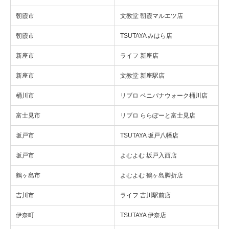
朝霞市
文教堂 朝霞マルエツ店
朝霞市
TSUTAYA みはら店
新座市
ライフ 新座店
新座市
文教堂 新座駅店
桶川市
リブロ ベニバナウォーク桶川店
富士見市
リブロ ららぽーと富士見店
坂戸市
TSUTAYA 坂戸八幡店
坂戸市
よむよむ 坂戸入西店
鶴ヶ島市
よむよむ 鶴ヶ島脚折店
吉川市
ライフ 吉川駅前店
伊奈町
TSUTAYA 伊奈店