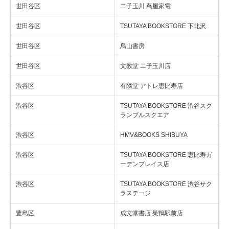
世田谷区
二子玉川 蔦屋家電
世田谷区
TSUTAYA BOOKSTORE 下北沢
世田谷区
烏山書房
世田谷区
文教堂 二子玉川店
渋谷区
有隣堂 アトレ恵比寿店
渋谷区
TSUTAYA BOOKSTORE 渋谷スク
ランブルスクエア
渋谷区
HMV&BOOKS SHIBUYA
渋谷区
TSUTAYA BOOKSTORE 恵比寿ガ
ーデンプレイス店
渋谷区
TSUTAYA BOOKSTORE 渋谷サク
ラステージ
豊島区
成文堂書店 巣鴨駅前店