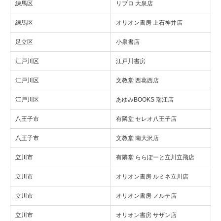
練馬区
リブロ 大泉店
練馬区
オリオン書房 上石神井店
足立区
小泉書店
江戸川区
江戸川書房
江戸川区
文教堂 西葛西店
江戸川区
あゆみBOOKS 瑞江店
八王子市
有隣堂 セレオ八王子店
八王子市
文教堂 南大沢店
立川市
有隣堂 ららぽーと立川立飛店
立川市
オリオン書房 ルミネ立川店
立川市
オリオン書房 ノルテ店
立川市
オリオン書房 サザン店