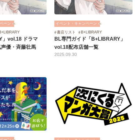
ペーン
イベント・キャンペーン
B+LIBRARY
書店リスト
B+LIBRARY
Y」vol.18 ドラマ
BL専門ガイド「B+LIBRARY」
気声優・斉藤壮馬
vol.18配布店舗一覧
2025.09.30
ペーン