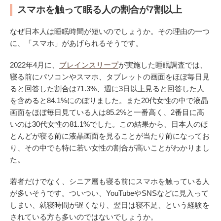
スマホを触って眠る人の割合が7割以上
なぜ日本人は睡眠時間が短いのでしょうか。その理由の一つ
に、「スマホ」があげられるそうです。
2022年4月に、
ブレインスリープ
が実施した睡眠調査では、
寝る前にパソコンやスマホ、タブレットの画面をほぼ毎日見
ると回答した割合は71.3%、週に3日以上見ると回答した人
を含めると84.1%にのぼりました。また20代女性の中で液晶
画面をほぼ毎日見ている人は85.2%と一番高く、2番目に高
いのは30代女性の81.1%でした。この結果から、日本人のほ
とんどが寝る前に液晶画面を見ることが当たり前になってお
り、その中でも特に若い女性の割合が高いことがわかりまし
た。
若者だけでなく、シニア層も寝る前にスマホを触っている人
が多いそうです。ついつい、YouTubeやSNSなどに見入って
しまい、就寝時間が遅くなり、翌日は寝不足、という経験を
されている方も多いのではないでしょうか。