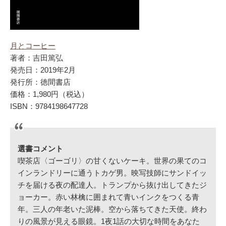
月とコーヒー
著者：吉田篤弘
発売日：2019年2月
発行所：徳間書店
価格：1,980円（税込）
ISBN：9784198647728
選書コメント
喫茶店〈ゴーゴリ〉の甘くないケーキ。世界の果てのコ
インランドリーに通うトカゲ男。映写技師にサンドイッ
チを届ける夜の配達人。トランプから抜け出してきたジ
ョーカー。赤い林檎に囲まれて青いインクをつくる青
年。三人の年老いた泥棒。空から落ちてきた天使。終わ
りの風景が見える眼鏡。1夜1話の大切な時間をあなた