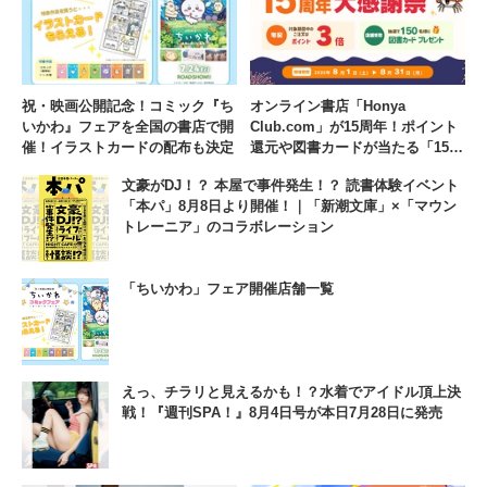
祝・映画公開記念！コミック『ち
オンライン書店「Honya
いかわ』フェアを全国の書店で開
Club.com」が15周年！ポイント
催！イラストカードの配布も決定
還元や図書カードが当たる「15周
年大感謝祭」を8月1日より1か月
文豪がDJ！？ 本屋で事件発生！？ 読書体験イベント
間開催
「本パ」8月8日より開催！｜「新潮文庫」×「マウン
トレーニア」のコラボレーション
「ちいかわ」フェア開催店舗一覧
えっ、チラリと見えるかも！？水着でアイドル頂上決
戦！『週刊SPA！』8月4日号が本日7月28日に発売