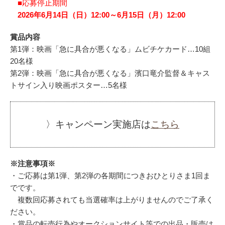
■応募停止期間
2026年6月14日（日）12:00～6月15日（月）12:00
賞品内容
第1弾：映画「急に具合が悪くなる」ムビチケカード…10組
20名様
第2弾：映画「急に具合が悪くなる」濱口竜介監督＆キャス
トサイン入り映画ポスター…5名様
〉キャンペーン実施店は
こちら
※注意事項※
・ご応募は第1弾、第2弾の各期間につきおひとりさま1回ま
でです。
複数回応募されても当選確率は上がりませんのでご了承く
ださい。
・賞品の転売行為やオークションサイト等での出品・販売は