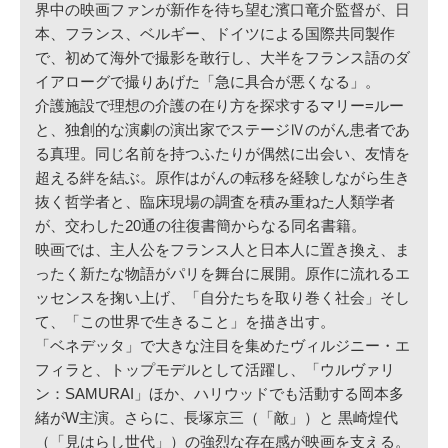
界中の映画ファンが新作を待ち望む濱口竜介監督が、日
本、フランス、ベルギー、ドイツによる国際共同製作
で、初めて海外で撮影を敢行し、大半をフランス語のダ
イアローグで撮りあげた「急に具合が悪くなる」。
介護施設で理想の介護の在り方を探求するマリー=ルー
と、独創的な演劇の演出家でステージⅣのがん患者であ
る真理。同じ名前を持つふたりが偶然に出会い、友情を
超える絆を結ぶ。原作はがんの転移を経験しながら生き
抜く哲学者と、臨床現場の調査を積み重ねた人類学者
が、交わした20通の往復書簡からなる同名書籍。
映画では、主人公をフランス人と日本人に置き換え、ま
ったく新たな物語がパリを舞台に展開。原作に流れるエ
ッセンスを掬い上げ、「自分たちを取り巻く社会」そし
て、「この世界で生きること」を描き出す。
「ベネデッタ」で大きな注目を集めたヴィルジニー・エ
フィラと、トップモデルとして活躍し、「ウルヴァリ
ン：SAMURAI」ほか、ハリウッドでも活動する岡本多
緒がW主演。さらに、長塚京三（「敵」）と 黒崎煌代
（「見はらし世代」）の強烈な存在感が映画を支える。