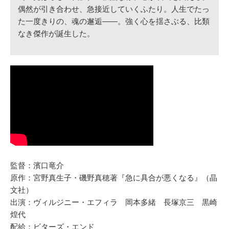
偶然が引き合わせ、急接近していくふたり。人生でたっ
た一度きりの、魂の邂逅――。強く心を揺さぶる、比類
なき傑作が誕生した。
監督：濱口竜介
原作：宮野真生子・磯野真穂著『急に具合が悪くなる』（晶
文社）
出演：ヴィルジニー・エフィラ 岡本多緒 長塚京三 黒崎
煌代
配給：ビターズ・エンド