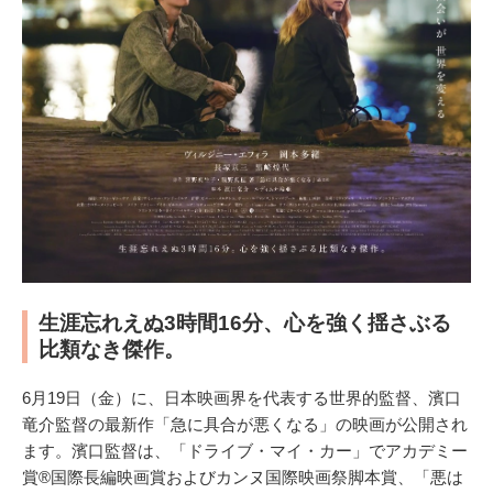
生涯忘れえぬ3時間16分、心を強く揺さぶる
比類なき傑作。
6月19日（金）に、日本映画界を代表する世界的監督、濱口
竜介監督の最新作「急に具合が悪くなる」の映画が公開され
ます。濱口監督は、「ドライブ・マイ・カー」でアカデミー
賞®国際長編映画賞およびカンヌ国際映画祭脚本賞、「悪は