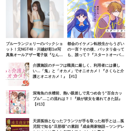
ブルーランジェリーのバックショ
都会のイケメン転校生からうざい
ット！元NGT48・川越紗彩1st写
の一言？その後、バッタリ会って
真集オールアザー電子版『なんと
も、誰って？『スタートオーバ
かなるかも』が発売中
ー』【#3】
介護施設のチーフは職員に厳しく、利用者には優し
い…「鬼」と「オカメ」でオニオカメ！『さくらと介
護とオニオカメ！』【#1】
深海魚の水槽前、熱い眼差しで見つめ合う“百合カッ
プル”…この流れは？！『娘が彼女を連れてきた話』
【#13】
天涯孤独となったフランツが手を取った相手とは…孤
児院で知る“旦那様”の素顔『成金商家物語～ツンデレ