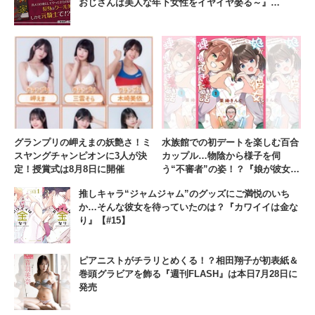
おじさんは美人な年下女性をイヤイヤ娶る～』
【#11】
グランプリの岬えまの妖艶さ！ミ
水族館での初デートを楽しむ百合
スヤングチャンピオンに3人が決
カップル…物陰から様子を伺
定！授賞式は8月8日に開催
う“不審者”の姿！？『娘が彼女を
連れてきた話』【#12】
推しキャラ“ジャムジャム”のグッズにご満悦のいち
か…そんな彼女を待っていたのは？『カワイイは金な
り』【#15】
ピアニストがチラリとめくる！？相田翔子が初表紙＆
巻頭グラビアを飾る『週刊FLASH』は本日7月28日に
発売