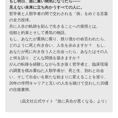
もし明日、急に重い病気になったら――
見えない未来に立ち向かうすべての人に。
哲学者と人類学者の間で交わされる「病」をめぐる言葉
の全力投球。
共に人生の軌跡を刻んで生きることへの覚悟とは。
信頼と約束とそして勇気の物語。
もし、あなたが重病に罹り、残り僅かの命言われたら、
どのように死と向き合い、人生を歩みますか？ もし、
あなたが死に向き合う人と出会ったら、あなたはその人
と何を語り、どんな関係を築きますか？
がんの転移を経験しながら生き抜く哲学者と、臨床現場
の調査を積み重ねた人類学者が、死と生、別れと出会
い、そして出会いを新たな始まりに変えることを巡り、
20年の学問キャリアと互いの人生を賭けて交わした20通
の往復書簡。
（晶文社公式サイト『急に具合が悪くなる』より）