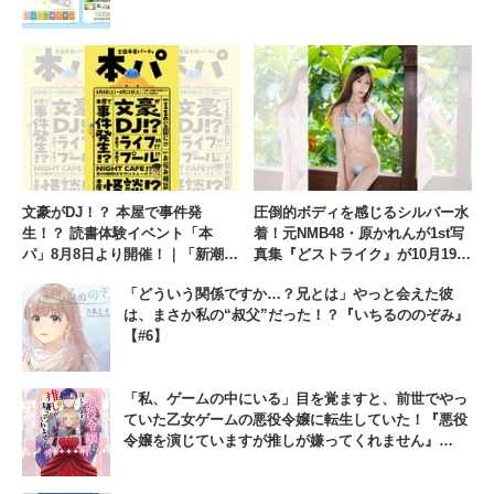
文豪がDJ！？ 本屋で事件発
圧倒的ボディを感じるシルバー水
生！？ 読書体験イベント「本
着！元NMB48・原かれんが1st写
パ」8月8日より開催！｜「新潮文
真集『どストライク』が10月19日
庫」×「マウントレーニア」のコ
に発売【Part2】
「どういう関係ですか…？兄とは」やっと会えた彼
ラボレーション
は、まさか私の“叔父”だった！？『いちるののぞみ』
【#6】
「私、ゲームの中にいる」目を覚ますと、前世でやっ
ていた乙女ゲームの悪役令嬢に転生していた！『悪役
令嬢を演じていますが推しが嫌ってくれません』
【#1】