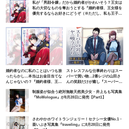
私が「男顔令嬢」だから婚約者がかわいそう？王女は
私の大切なものを奪おうとする『婚約者様、王女様を
優先するならお好きにどうぞ（※ただし、私も王子様
を優先しますが…）』【#4】
婚約者なのに私のことはいつも放
ストレスフルな仕事終わりはスー
ったらかし…本当はお金目当てな
パーで買い物…2番レジの山田さ
んじゃないの？『婚約者様、王女
んの笑顔だけが癒し『スーパーの
様を優先するならお好きにどうぞ
裏でヤニ吸うふたり』【#1】
制服姿が似合う絶対無敵天然美少女・井上もも写真集
（※ただし、私も王子様を優先し
『MoMologue』が8月28日に発売【Part1】
ますが…）』【#6】
さわやかホワイトランジェリー！セクシー女優No.1・
葵いぶき写真集『traveling』に8月28日に発売