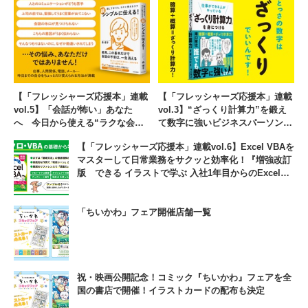
【「フレッシャーズ応援本」連載
【「フレッシャーズ応援本」連載
vol.5】「会話が怖い」あなた
vol.3】“ざっくり計算力”を鍛え
へ 今日から使える“ラクな会
て数字に強いビジネスパーソンを
話”のコツが盛りだくさん『話し
目指せ！『仕事ができる人がやっ
【「フレッシャーズ応援本」連載vol.6】Excel VBAを
下手でも、ラクに言えるコツ 超
ている「ざっくり計算力」を身に
マスターして日常業務をサクッと効率化！『増強改訂
シンプルに伝える！』
つける』
版 できる イラストで学ぶ 入社1年目からのExcel
VBA』
「ちいかわ」フェア開催店舗一覧
祝・映画公開記念！コミック『ちいかわ』フェアを全
国の書店で開催！イラストカードの配布も決定