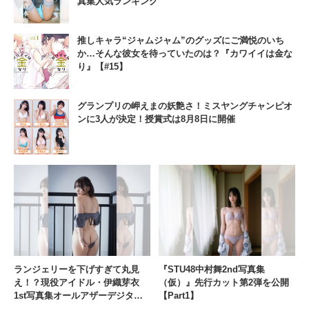
真集人気ランキング
推しキャラ“ジャムジャム”のグッズにご満悦のいち
か…そんな彼女を待っていたのは？『カワイイは金な
り』【#15】
グランプリの岬えまの妖艶さ！ミスヤングチャンピオ
ンに3人が決定！授賞式は8月8日に開催
ランジェリーを下げすぎて丸見
『STU48中村舞2nd写真集
え！？現役アイドル・伊織芽衣
（仮）』先行カット第2弾を公開
1st写真集オールアザーデジタル
【Part1】
版『芽吹』が7月9日に発売