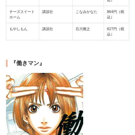
込）
チーズスイート
講談社
こなみかなた
964円（税
ホーム
込）
もやしもん
講談社
石川雅之
627円（税
込）
『働きマン』