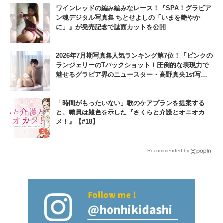
ワインレッドの編み編みなレース！『SPA！グラビア
ン魂デジタル写真集 ちとせよしの「いまを艶やか
に」』が発売記念で誌面カットを公開
2026年7月期写真集人気ランキング第7位！「ピンクの
ランジェリーのTバックショット！圧倒的な表現力で
魅せるグラビア界のニュースター・高野真央1st写真
集『まおのこと、』」
「時間がもったいない」歌のケアプランを提案する
と、職員は難色を示した『さくらと介護とオニオカ
メ！』【#18】
Recommended by