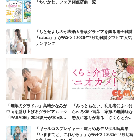
「ちいかわ」フェア開催店舗一覧
「ちとせよしのが表紙＆巻頭グラビアを飾る電子雑誌
『sabra』」が第5位！2026年7月期雑誌グラビア人気
ランキング
「無敵のグラドル」高崎かなみが
「みっともない」利用者にぶつけ
中面を盛り上げるグラビアムック
られる強い言葉…家族の無神経な
『PARADE』2026夏号が本日8月
態度に怒りが募る『さくらと介護
3日に発売
とオニオカメ！』【#8】
「ギャルコスプレイヤー・霜月めあデジタル写真集
『いままでと、これから』」が第4位！2026年7月期写