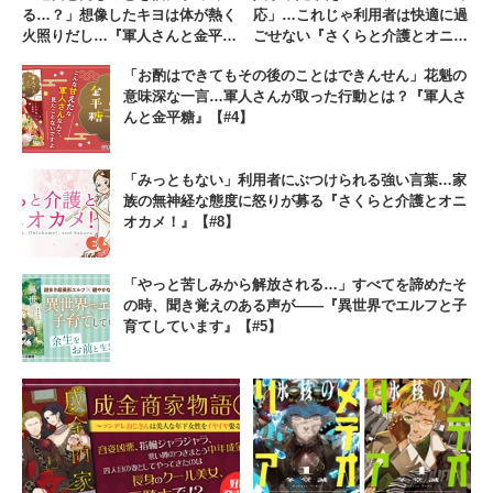
る…？」想像したキヨは体が熱く
応」…これじゃ利用者は快適に過
火照りだし…『軍人さんと金平
ごせない『さくらと介護とオニオ
糖』【#5】
カメ！』【#12】
「お酌はできてもその後のことはできんせん」花魁の
意味深な一言…軍人さんが取った行動とは？『軍人さ
んと金平糖』【#4】
「みっともない」利用者にぶつけられる強い言葉…家
族の無神経な態度に怒りが募る『さくらと介護とオニ
オカメ！』【#8】
「やっと苦しみから解放される…」すべてを諦めたそ
の時、聞き覚えのある声が――『異世界でエルフと子
育てしています』【#5】