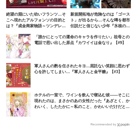
絶望の淵にいた幼いフランツ…そ
新規開拓地が危険なのは「ゴース
こへ現れたアルフォンソの目的と
ト」が出るから…そんな噂を都市
は？『成金商家物語～ツンデレお
伝説だと信じない少年『氷核のメ
じさんは美人な年下女性をイヤイ
テオリア』【#3】
「誰かにとっての運命のキャラを作りたい」祖母との
ヤ娶る～』【#10】
電話で思い出した原点『カワイイは金なり』【#9】
軍人さんの酌を任されたキヨ…屈託ない笑顔に思わず
心を許してしまい…『軍人さんと金平糖』【#3】
ホテルの一室で、ワインを飲んで寝込む彼――そこに
現れたのは、まさかのあの女性だった『あざとく、か
わいく、したたかに～私のこと、かわいいだけだと思
ってた？～』【#24】
Recommended by