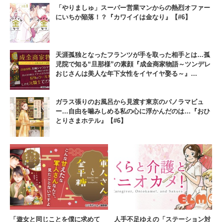
「やりましゅ」スーパー営業マンからの熱烈オファー
をイヤイヤ娶る～』【#7】
にいちか陥落！？『カワイイは金なり』【#6】
天涯孤独となったフランツが手を取った相手とは…孤
児院で知る“旦那様”の素顔『成金商家物語～ツンデレ
おじさんは美人な年下女性をイヤイヤ娶る～』
【#11】
ガラス張りのお風呂から見渡す東京のパノラマビュ
ー…自由を噛みしめる私の心に浮かんだのは…『おひ
とりさまホテル』【#6】
「遊女と同じことを僕に求めて
人手不足ゆえの「ステーション対