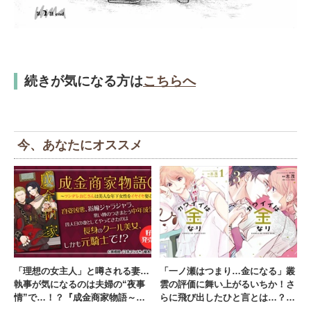
続きが気になる方は
こちらへ
今、あなたにオススメ
「理想の女主人」と噂される妻…
「一ノ瀬はつまり…金になる」叢
執事が気になるのは夫婦の“夜事
雲の評価に舞い上がるいちか！さ
情”で…！？『成金商家物語～ツ
らに飛び出したひと言とは…？
ンデレおじさんは美人な年下女性
『カワイイは金なり』【#11】