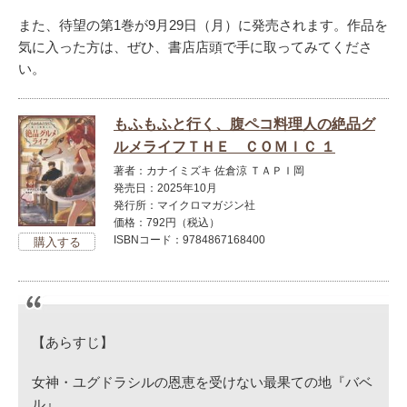
また、待望の第1巻が9月29日（月）に発売されます。作品を
気に入った方は、ぜひ、書店店頭で手に取ってみてくださ
い。
もふもふと行く、腹ペコ料理人の絶品グ
ルメライフＴＨＥ ＣＯＭＩＣ １
著者：カナイミズキ 佐倉涼 ＴＡＰＩ岡
発売日：2025年10月
発行所：マイクロマガジン社
価格：792円（税込）
ISBNコード：9784867168400
【あらすじ】
女神・ユグドラシルの恩恵を受けない最果ての地『バベ
ル』。