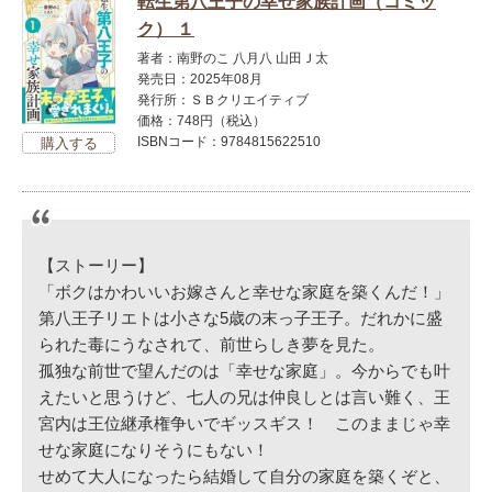
転生第八王子の幸せ家族計画（コミッ
ク） １
著者：南野のこ 八月八 山田Ｊ太
発売日：2025年08月
発行所：ＳＢクリエイティブ
価格：748円（税込）
ISBNコード：9784815622510
【ストーリー】
「ボクはかわいいお嫁さんと幸せな家庭を築くんだ！」
第八王子リエトは小さな5歳の末っ子王子。だれかに盛
られた毒にうなされて、前世らしき夢を見た。
孤独な前世で望んだのは「幸せな家庭」。今からでも叶
えたいと思うけど、七人の兄は仲良しとは言い難く、王
宮内は王位継承権争いでギッスギス！ このままじゃ幸
せな家庭になりそうにもない！
せめて大人になったら結婚して自分の家庭を築くぞと、