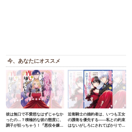
今、あなたにオススメ
彼は無口で不愛想なはずじゃなか
近衛騎士の婚約者は、いつも王女
ったの…？積極的な彼の態度に、
の護衛を優先する――私との約束
調子が狂っちゃう！『悪役令嬢を
はないがしろにされてばかりで
演じていますが推しが嫌ってくれ
『婚約者様、王女様を優先するな