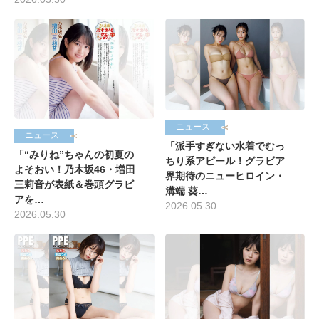
ニュース
ニュース
「派手すぎない水着でむっ
「“みりね”ちゃんの初夏の
ちり系アピール！グラビア
よそおい！乃木坂46・増田
界期待のニューヒロイン・
三莉音が表紙＆巻頭グラビ
溝端 葵…
アを…
2026.05.30
2026.05.30