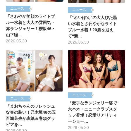
ニュース
ニュース
「さわやか笑顔のライトブ
「“れいぽん”の大人びた黒
ルー水着と大人の雰囲気・
い水着とさわやかなライト
赤ランジェリー！櫻坂46・
ブルー水着！20歳を迎え
山下瞳…
て“新…
2026.05.30
2026.05.30
ニュース
ニュース
「派手なランジェリー姿で
「まおちゃんのフレッシュ
六本木・ニュークラブスタ
な春の装い！乃木坂46の五
ッフ登場！恋愛リアリティ
百城茉央が表紙＆巻頭グラ
ーショー…
ビアを…
2026.05.30
2026.05.30