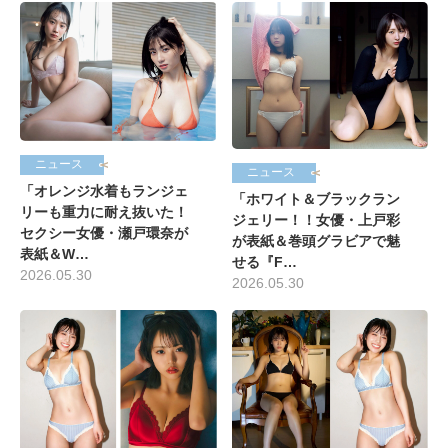
ニュース
ニュース
「オレンジ水着もランジェ
「ホワイト＆ブラックラン
リーも重力に耐え抜いた！
ジェリー！！女優・上戸彩
セクシー女優・瀬戸環奈が
が表紙＆巻頭グラビアで魅
表紙＆W…
せる『F…
2026.05.30
2026.05.30