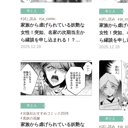
本と人
本と人
試し読み
ja_comic
試し読み
ja_c
家族から虐げられている妖艶な
家族から虐げ
女性！突如、名家の次期当主か
女性！突如、
ら縁談を申し込まれる！？…
ら縁談を申し
2025.12.28
2025.12.28
本と人
出版社おすすめコミック2026
黒妖の花嫁
本と人
家族から虐げられている妖艶な
試し読み
ja_c