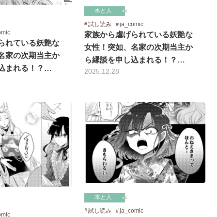
本と人
試し読み
ja_comic
omic
家族から虐げられている妖艶な
られている妖艶な
女性！突如、名家の次期当主か
名家の次期当主か
ら縁談を申し込まれる！？…
込まれる！？…
2025.12.28
本と人
試し読み
ja_comic
omic