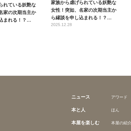
家族から虐げられている妖艶な
られている妖艶な
女性！突如、名家の次期当主か
名家の次期当主か
ら縁談を申し込まれる！？…
込まれる！？…
2025.12.28
ニュース
アワード
本と人
ほん
本屋を楽しむ
本屋の紹