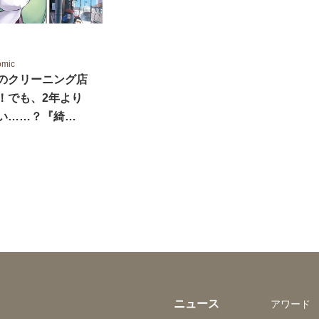
omic
のクリーニング店
！でも、2年より
い……？『綺…
ニュース
アワード