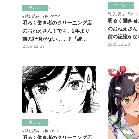
本と人
本と人
試し読み
ja_c
試し読み
ja_comic
明るく働き者
明るく働き者のクリーニング店
のおねえさん
のおねえさん！でも、2年より
前の記憶がな
前の記憶がない……？『綺…
2025.12.29
2025.12.29
本と人
試し読み
ja_comic
明るく働き者のクリーニング店