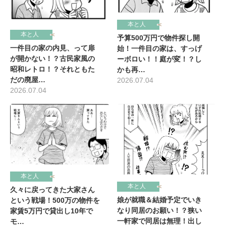
本と人
本と人
予算500万円で物件探し開
一件目の家の内見、って扉
始！一件目の家は、すっげ
が開かない！？古民家風の
ーボロい！！庭が変！？し
昭和レトロ！？それともた
かも再…
だの廃屋…
2026.07.04
2026.07.04
本と人
本と人
久々に戻ってきた大家さん
娘が就職＆結婚予定でいき
という戦場！500万の物件を
なり同居のお願い！？狭い
家賃5万円で貸出し10年で
一軒家で同居は無理！出し
モ…