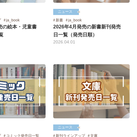
ニュース
プ
ja_book
新書
ja_book
発売の絵本・児童書
2026年4月発売の新書新刊発売
覧
日一覧（発売日順）
2026.04.01
ニュース
新刊ラインアップ
文庫
プ
コミック発売日一覧